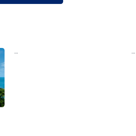
...
...