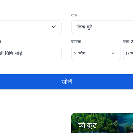
तक
गंतव्य चुनें
ि
वयस्क
बच्चे
2
खोजें
को कूट