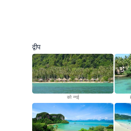
द्वीप
को न्गई