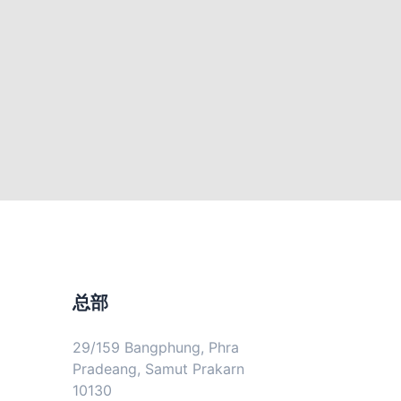
总部
29/159 Bangphung, Phra
Pradeang, Samut Prakarn
10130