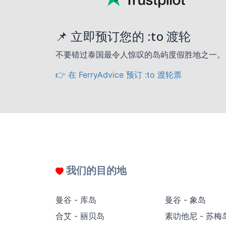
📌 立即预订您的 :to 渡轮
不要错过泰国最令人惊叹的岛屿度假胜地之一。
👉 在 FerryAdvice 预订 :to 渡轮票
我们的目的地
曼谷 - 库岛
曼谷 - 象岛
合艾 - 丽贝岛
素叻他尼 - 苏梅