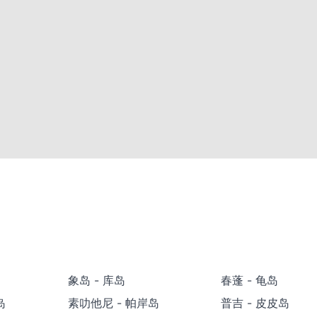
象岛 - 库岛
春蓬 - 龟岛
岛
素叻他尼 - 帕岸岛
普吉 - 皮皮岛