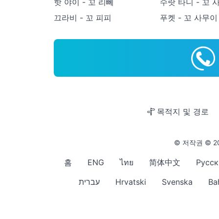
핫 야이 - 꼬 리뻬
수랏 타니 - 꼬 
끄라비 - 꼬 피피
푸켓 - 꼬 사무이
목적지 및 경로
© 저작권 © 20
홈
ENG
ไทย
简体中文
Русск
עברית
Hrvatski
Svenska
Ba