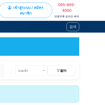
095-665-
เข้าสู่ระบบ / สมัคร
4000
สมาชิก
연중무휴 온라인 예약
검색
필터