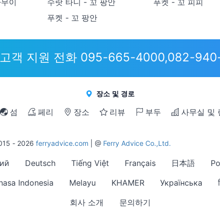
사무이
수랏 타니 - 꼬 팡안
푸켓 - 꼬 피피
푸켓 - 꼬 팡안
고객 지원 전화 095-665-4000,082-940
장소 및 경로
섬
페리
장소
리뷰
부두
사무실 및
15 - 2026
ferryadvice.com
| @
Ferry Advice Co.,Ltd.
ий
Deutsch
Tiếng Việt
Français
日本語
Po
hasa Indonesia
Melayu
KHAMER
Українська
회사 소개
문의하기