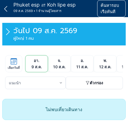
Phuket esp
Koh lipe esp
ค้นหารอบ
09 ส.ค. 2569
1 จำนวนผู้โดยสาร
เรือทันที
วันไป
09 ส.ค. 2569
ผู้ใหญ่ 1 คน
อา.
จ.
อ.
พ.
พ
9 ส.ค.
10 ส.ค.
11 ส.ค.
12 ส.ค.
13 
เลือกวันที่
ตัวกรอง
ไม่พบเที่ยวเดินทาง