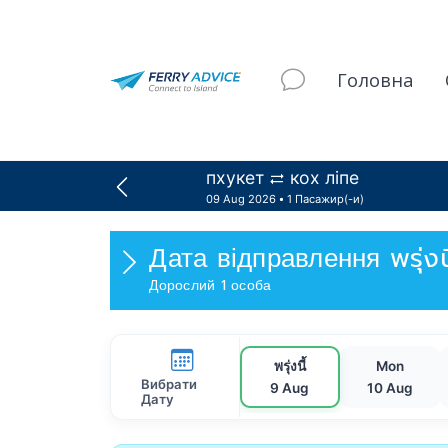
Головна
пхукет
кох ліпе
09 Aug 2026
1 Пасажир(-и)
Дата відправлення
พรุ่
Дорослий 1 особа
พรุ่งนี้
Mon
Вибрати
9 Aug
10 Aug
Дату