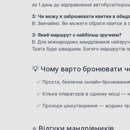
за 1 день до відправлення автобуса/пором
З: Чи можу я забронювати квитки в обидв
В: Звичайно. Ви можете обрати квиток в о
З: Який маршрут є найбільш зручним?
В: Для міжнародних мандрівників найзруч
Трата буде швидшим. Багато маршрутів п
💡 Чому варто бронювати че
✅ Просте, безпечне онлайн-бронюванн
✅ Кілька операторів в одному місці — н
✅ Прозоре ціноутворення — жодних пр
⭐ Відгуки мандрівників