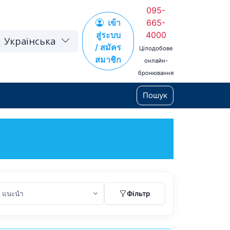
095-
เข้า
665-
สู่ระบบ
4000
Українська
/ สมัคร
Цілодобове
สมาชิก
онлайн-
бронювання
Пошук
t
Фільтр
Aug