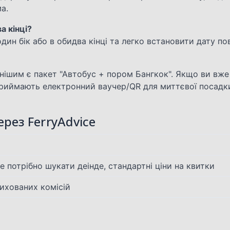
а.
а кінці?
дин бік або в обидва кінці та легко встановити дату по
нішим є пакет "Автобус + пором Бангкок". Якщо ви вже
риймають електронний ваучер/QR для миттєвої посадк
рез FerryAdvice
я
е потрібно шукати деінде, стандартні ціни на квитки
ихованих комісій