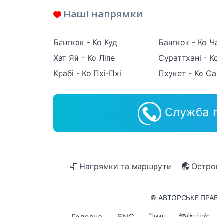
Наші напрямки
Бангкок - Ко Куд
Бангкок - Ко Ч
Хат Яй - Ко Ліпе
Сураттхані - К
Крабі - Ко Пхі-Пхі
Пхукет - Ко Са
Служба п
Напрямки та маршрути
Остро
© АВТОРСЬКЕ ПРАВ
Головна
ENG
ไทย
简体中文