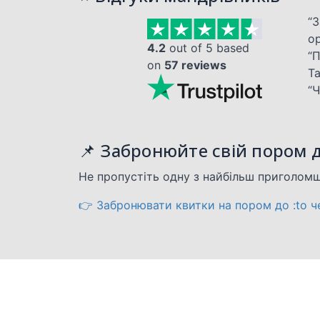
“
о
4.2
out of 5 based
“
on
57 reviews
Та
“Ч
📌 Забронюйте свій пором д
Не пропустіть одну з найбільш приголом
👉 Забронювати квитки на пором до :to че