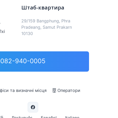
Штаб-квартира
29/159 Bangphung, Phra
о
Pradeang, Samut Prakarn
Пхі
10130
0,082-940-0005
фіси та визначні місця
Оператори
語
Português
Español
Italiano