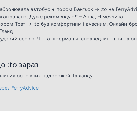
Забронювала автобус + пором Бангкок → :to на FerryAdv
рганізовано. Дуже рекомендую!” – Анна, Німеччина
Пором Трат → :to був комфортним і вчасним. Онлайн-бр
їланд
удовий сервіс! Чітка інформація, справедливі ціни та оп
о :to зараз
шливих острівних подорожей Таїланду.
рез FerryAdvice