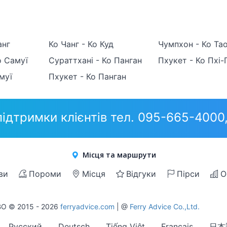
анг
Ко Чанг - Ко Куд
Чумпхон - Ко Та
о Самуї
Сураттхані - Ко Панган
Пхукет - Ко Пхі-
муї
Пхукет - Ко Панган
ідтримки клієнтів тел. 095-665-400
Місця та маршрути
ви
Пороми
Місця
Відгуки
Пірси
О
О © 2015 - 2026
ferryadvice.com
| @
Ferry Advice Co.,Ltd.
Русский
Deutsch
Tiếng Việt
Français
日本