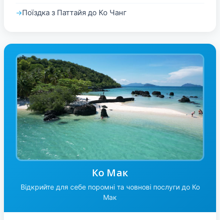
Поїздка з Паттайя до Ко Чанг
Ко Мак
Відкрийте для себе поромні та човнові послуги до Ко
Мак