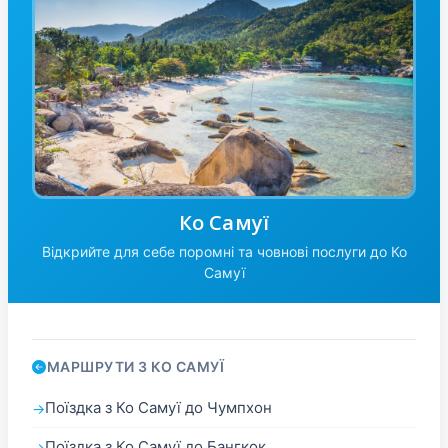
Ко Самуї
Відкрийте для себе поромні та човнові послуги до Ко
Самуї
МАРШРУТИ З КО САМУЇ
Поїздка з Ко Самуї до Чумпхон
Поїздка з Ко Самуї до Бангкок