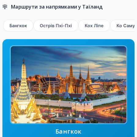
Маршрути за напрямками у Таїланд
Бангкок
Острів Пхі-Пхі
Кох Ліпе
Ко Самуї
Бангкок