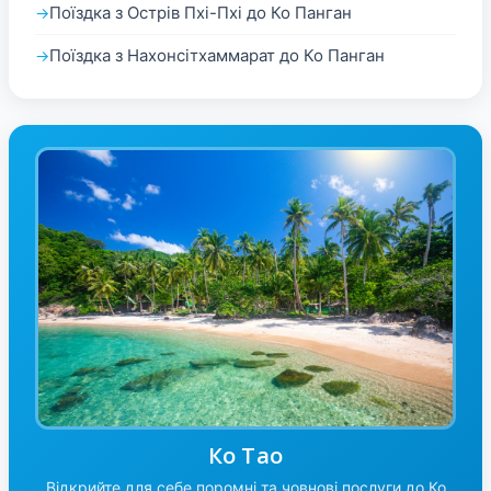
Поїздка з Острів Пхі-Пхі до Ко Панган
Поїздка з Нахонсітхаммарат до Ко Панган
Ко Тао
Відкрийте для себе поромні та човнові послуги до Ко