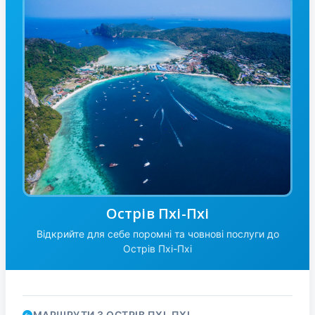
Острів Пхі-Пхі
Відкрийте для себе поромні та човнові послуги до
Острів Пхі-Пхі
МАРШРУТИ З ОСТРІВ ПХІ-ПХІ