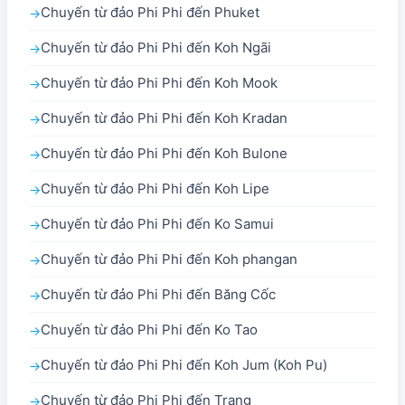
Chuyến từ đảo Phi Phi đến Phuket
Chuyến từ đảo Phi Phi đến Koh Ngãi
Chuyến từ đảo Phi Phi đến Koh Mook
Chuyến từ đảo Phi Phi đến Koh Kradan
Chuyến từ đảo Phi Phi đến Koh Bulone
Chuyến từ đảo Phi Phi đến Koh Lipe
Chuyến từ đảo Phi Phi đến Ko Samui
Chuyến từ đảo Phi Phi đến Koh phangan
Chuyến từ đảo Phi Phi đến Băng Cốc
Chuyến từ đảo Phi Phi đến Ko Tao
Chuyến từ đảo Phi Phi đến Koh Jum (Koh Pu)
Chuyến từ đảo Phi Phi đến Trang