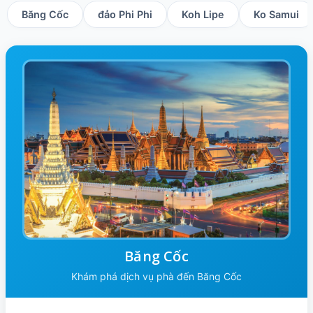
Băng Cốc
đảo Phi Phi
Koh Lipe
Ko Samui
Băng Cốc
Khám phá dịch vụ phà đến Băng Cốc