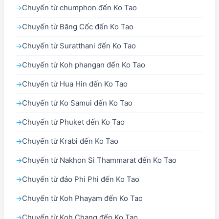
Chuyến từ chumphon đến Ko Tao
Chuyến từ Băng Cốc đến Ko Tao
Chuyến từ Suratthani đến Ko Tao
Chuyến từ Koh phangan đến Ko Tao
Chuyến từ Hua Hin đến Ko Tao
Chuyến từ Ko Samui đến Ko Tao
Chuyến từ Phuket đến Ko Tao
Chuyến từ Krabi đến Ko Tao
Chuyến từ Nakhon Si Thammarat đến Ko Tao
Chuyến từ đảo Phi Phi đến Ko Tao
Chuyến từ Koh Phayam đến Ko Tao
Chuyến từ Koh Chang đến Ko Tao