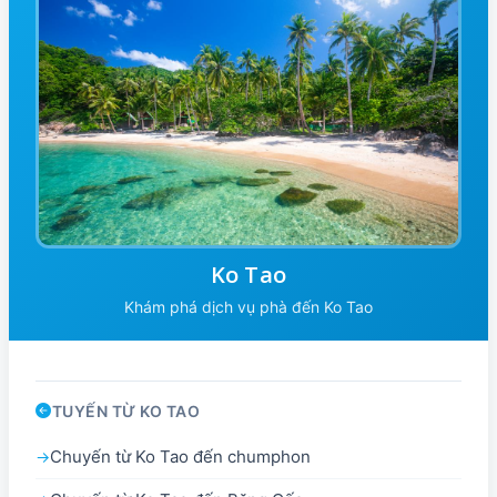
Ko Tao
Khám phá dịch vụ phà đến Ko Tao
TUYẾN TỪ KO TAO
Chuyến từ Ko Tao đến chumphon