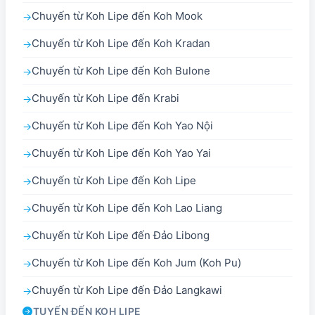
Chuyến từ Koh Lipe đến Koh Mook
Chuyến từ Koh Lipe đến Koh Kradan
Chuyến từ Koh Lipe đến Koh Bulone
Chuyến từ Koh Lipe đến Krabi
Chuyến từ Koh Lipe đến Koh Yao Nội
Chuyến từ Koh Lipe đến Koh Yao Yai
Chuyến từ Koh Lipe đến Koh Lipe
Chuyến từ Koh Lipe đến Koh Lao Liang
Chuyến từ Koh Lipe đến Đảo Libong
Chuyến từ Koh Lipe đến Koh Jum (Koh Pu)
Chuyến từ Koh Lipe đến Đảo Langkawi
TUYẾN ĐẾN KOH LIPE