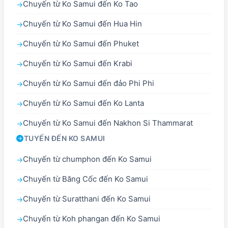
Chuyến từ Ko Samui đến Ko Tao
Chuyến từ Ko Samui đến Hua Hin
Chuyến từ Ko Samui đến Phuket
Chuyến từ Ko Samui đến Krabi
Chuyến từ Ko Samui đến đảo Phi Phi
Chuyến từ Ko Samui đến Ko Lanta
Chuyến từ Ko Samui đến Nakhon Si Thammarat
TUYẾN ĐẾN KO SAMUI
Chuyến từ chumphon đến Ko Samui
Chuyến từ Băng Cốc đến Ko Samui
Chuyến từ Suratthani đến Ko Samui
Chuyến từ Koh phangan đến Ko Samui