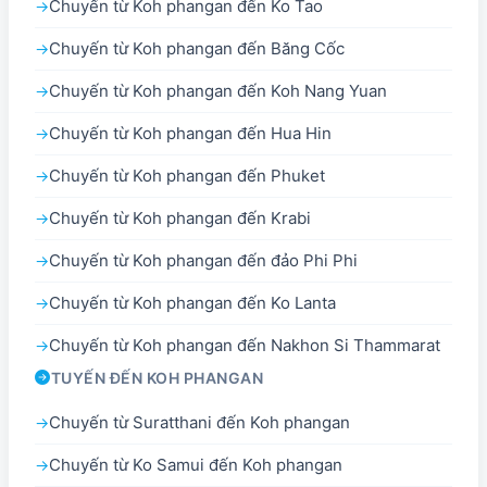
Chuyến từ Koh phangan đến Ko Tao
Chuyến từ Koh phangan đến Băng Cốc
Chuyến từ Koh phangan đến Koh Nang Yuan
Chuyến từ Koh phangan đến Hua Hin
Chuyến từ Koh phangan đến Phuket
Chuyến từ Koh phangan đến Krabi
Chuyến từ Koh phangan đến đảo Phi Phi
Chuyến từ Koh phangan đến Ko Lanta
Chuyến từ Koh phangan đến Nakhon Si Thammarat
TUYẾN ĐẾN KOH PHANGAN
Chuyến từ Suratthani đến Koh phangan
Chuyến từ Ko Samui đến Koh phangan