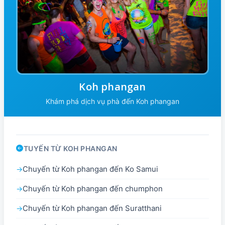
Koh phangan
Khám phá dịch vụ phà đến Koh phangan
TUYẾN TỪ KOH PHANGAN
Chuyến từ Koh phangan đến Ko Samui
Chuyến từ Koh phangan đến chumphon
Chuyến từ Koh phangan đến Suratthani