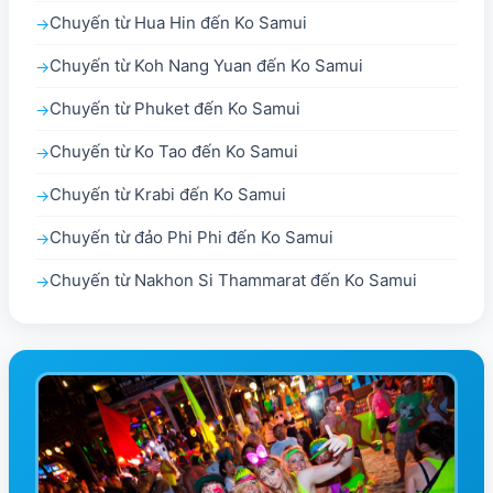
Chuyến từ Hua Hin đến Ko Samui
Chuyến từ Koh Nang Yuan đến Ko Samui
Chuyến từ Phuket đến Ko Samui
Chuyến từ Ko Tao đến Ko Samui
Chuyến từ Krabi đến Ko Samui
Chuyến từ đảo Phi Phi đến Ko Samui
Chuyến từ Nakhon Si Thammarat đến Ko Samui