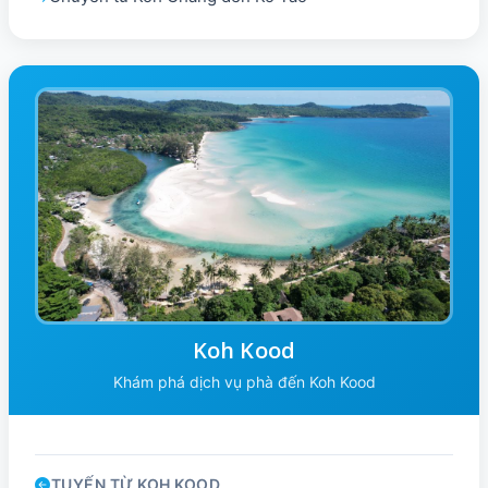
Koh Kood
Khám phá dịch vụ phà đến Koh Kood
TUYẾN TỪ KOH KOOD