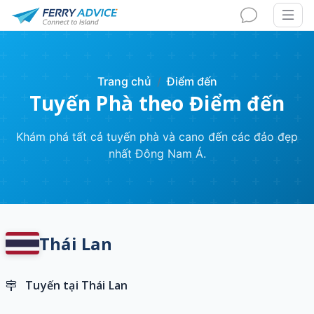
Trang chủ
Điểm đến
Tuyến Phà theo Điểm đến
Khám phá tất cả tuyến phà và cano đến các đảo đẹp
nhất Đông Nam Á.
Thái Lan
Tuyến tại Thái Lan