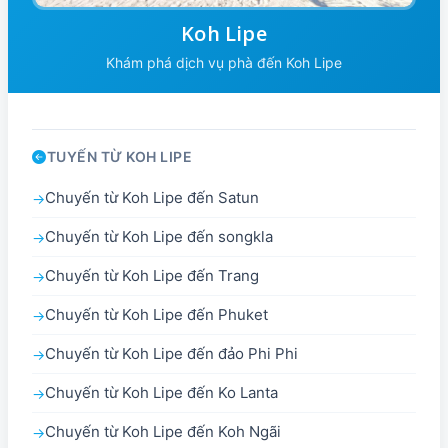
Koh Lipe
Khám phá dịch vụ phà đến Koh Lipe
TUYẾN TỪ KOH LIPE
Chuyến từ Koh Lipe đến Satun
Chuyến từ Koh Lipe đến songkla
Chuyến từ Koh Lipe đến Trang
Chuyến từ Koh Lipe đến Phuket
Chuyến từ Koh Lipe đến đảo Phi Phi
Chuyến từ Koh Lipe đến Ko Lanta
Chuyến từ Koh Lipe đến Koh Ngãi