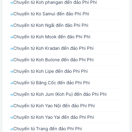
Chuyến từ Koh phangan đến đảo Phi Phi
Chuyến từ Ko Samui đến đảo Phi Phi
Chuyến từ Koh Ngãi đến đảo Phi Phi
Chuyến từ Koh Mook đến đảo Phi Phi
Chuyến từ Koh Kradan đến đảo Phi Phi
Chuyến từ Koh Bulone đến đảo Phi Phi
Chuyến từ Koh Lipe đến đảo Phi Phi
Chuyến từ Băng Cốc đến đảo Phi Phi
Chuyến từ Koh Jum (Koh Pu) đến đảo Phi Phi
Chuyến từ Koh Yao Nội đến đảo Phi Phi
Chuyến từ Koh Yao Yai đến đảo Phi Phi
Chuyến từ Trang đến đảo Phi Phi