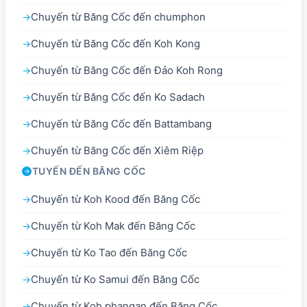
Chuyến từ Băng Cốc đến chumphon
Chuyến từ Băng Cốc đến Koh Kong
Chuyến từ Băng Cốc đến Đảo Koh Rong
Chuyến từ Băng Cốc đến Ko Sadach
Chuyến từ Băng Cốc đến Battambang
Chuyến từ Băng Cốc đến Xiêm Riệp
TUYẾN ĐẾN BĂNG CỐC
Chuyến từ Koh Kood đến Băng Cốc
Chuyến từ Koh Mak đến Băng Cốc
Chuyến từ Ko Tao đến Băng Cốc
Chuyến từ Ko Samui đến Băng Cốc
Chuyến từ Koh phangan đến Băng Cốc