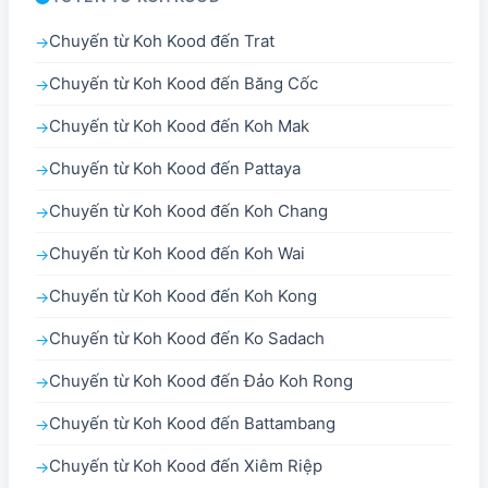
Chuyến từ Koh Kood đến Trat
Chuyến từ Koh Kood đến Băng Cốc
Chuyến từ Koh Kood đến Koh Mak
Chuyến từ Koh Kood đến Pattaya
Chuyến từ Koh Kood đến Koh Chang
Chuyến từ Koh Kood đến Koh Wai
Chuyến từ Koh Kood đến Koh Kong
Chuyến từ Koh Kood đến Ko Sadach
Chuyến từ Koh Kood đến Đảo Koh Rong
Chuyến từ Koh Kood đến Battambang
Chuyến từ Koh Kood đến Xiêm Riệp