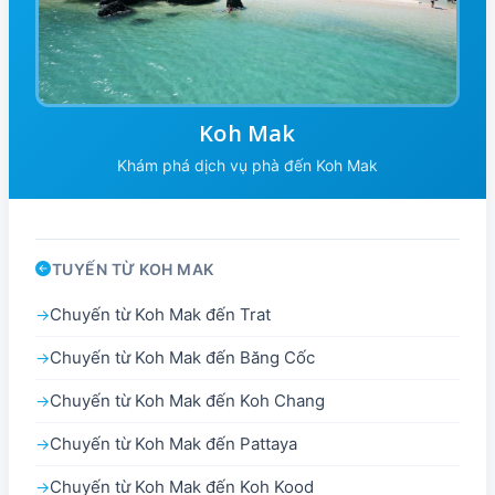
Koh Mak
Khám phá dịch vụ phà đến Koh Mak
TUYẾN TỪ KOH MAK
Chuyến từ Koh Mak đến Trat
Chuyến từ Koh Mak đến Băng Cốc
Chuyến từ Koh Mak đến Koh Chang
Chuyến từ Koh Mak đến Pattaya
Chuyến từ Koh Mak đến Koh Kood