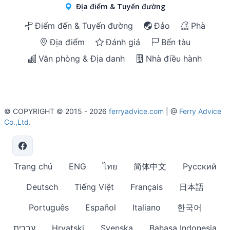
Địa điểm & Tuyến đường
Điểm đến & Tuyến đường
Đảo
Phà
Địa điểm
Đánh giá
Bến tàu
Văn phòng & Địa danh
Nhà điều hành
© COPYRIGHT © 2015 - 2026
ferryadvice.com
| @
Ferry Advice
Co.,Ltd.
Trang chủ
ENG
ไทย
简体中文
Русский
Deutsch
Tiếng Việt
Français
日本語
Português
Español
Italiano
한국어
עברית
Hrvatski
Svenska
Bahasa Indonesia