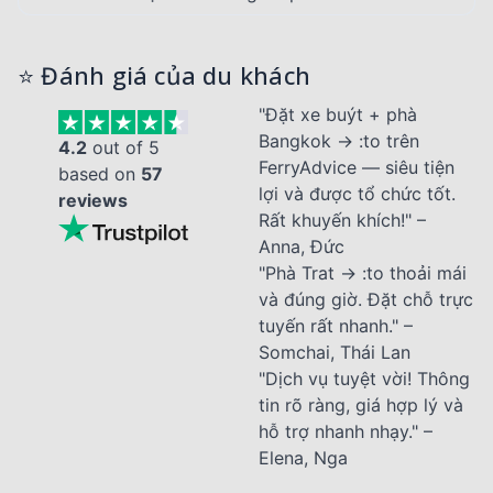
⭐ Đánh giá của du khách
"Đặt xe buýt + phà
Bangkok → :to trên
4.2
out of 5
FerryAdvice — siêu tiện
based on
57
lợi và được tổ chức tốt.
reviews
Rất khuyến khích!" –
Anna, Đức
"Phà Trat → :to thoải mái
và đúng giờ. Đặt chỗ trực
tuyến rất nhanh." –
Somchai, Thái Lan
"Dịch vụ tuyệt vời! Thông
tin rõ ràng, giá hợp lý và
hỗ trợ nhanh nhạy." –
Elena, Nga