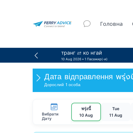
Головна
транг
ко нгай
10 Aug 2026
1 Пасажир(-и)
Дата відправлення
พรุ่
Дорослий 1 особа
พรุ่งนี้
Tue
Вибрати
10 Aug
11 Aug
Дату