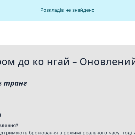
Розкладів не знайдено
ром до ко нгай – Оновлений
з
транг
)
авлення?
 підтримують бронювання в режимі реального часу, тоді