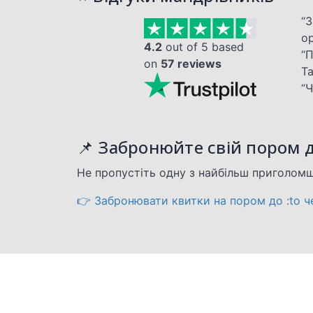
“
о
4.2
out of 5 based
“
on
57 reviews
Та
“Ч
📌 Забронюйте свій пором д
Не пропустіть одну з найбільш приголом
👉 Забронювати квитки на пором до :to че