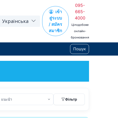
095-
เข้า
665-
สู่ระบบ
4000
Українська
/ สมัคร
Цілодобове
สมาชิก
онлайн-
бронювання
Пошук
n
Фільтр
Aug