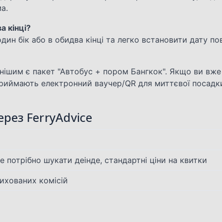
а.
а кінці?
дин бік або в обидва кінці та легко встановити дату по
нішим є пакет "Автобус + пором Бангкок". Якщо ви вже
риймають електронний ваучер/QR для миттєвої посадк
рез FerryAdvice
я
е потрібно шукати деінде, стандартні ціни на квитки
ихованих комісій