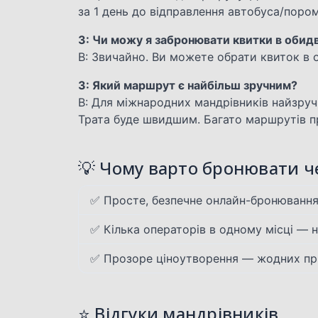
за 1 день до відправлення автобуса/пором
З: Чи можу я забронювати квитки в обидв
В: Звичайно. Ви можете обрати квиток в о
З: Який маршрут є найбільш зручним?
В: Для міжнародних мандрівників найзруч
Трата буде швидшим. Багато маршрутів п
💡 Чому варто бронювати че
✅ Просте, безпечне онлайн-бронюванн
✅ Кілька операторів в одному місці — н
✅ Прозоре ціноутворення — жодних пр
⭐ Відгуки мандрівників