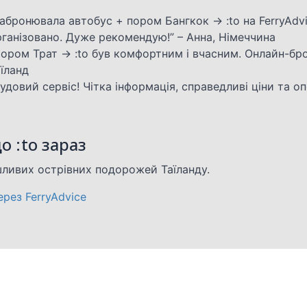
Забронювала автобус + пором Бангкок → :to на FerryAdv
рганізовано. Дуже рекомендую!” – Анна, Німеччина
Пором Трат → :to був комфортним і вчасним. Онлайн-бр
їланд
удовий сервіс! Чітка інформація, справедливі ціни та оп
о :to зараз
шливих острівних подорожей Таїланду.
рез FerryAdvice