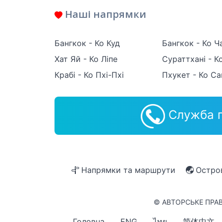
Наші напрямки
Бангкок - Ко Куд
Бангкок - Ко Ч
Хат Яй - Ко Ліпе
Сураттхані - К
Крабі - Ко Пхі-Пхі
Пхукет - Ко Са
Служба п
Напрямки та маршрути
Остро
© АВТОРСЬКЕ ПРАВ
Головна
ENG
ไทย
简体中文