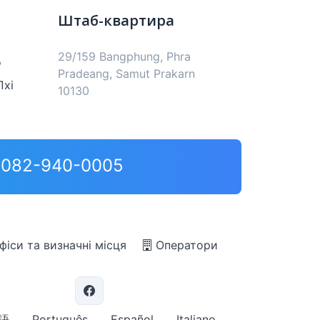
Штаб-квартира
29/159 Bangphung, Phra
о
Pradeang, Samut Prakarn
Пхі
10130
0,082-940-0005
фіси та визначні місця
Оператори
語
Português
Español
Italiano