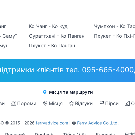
анг
Ко Чанг - Ко Куд
Чумпхон - Ко Та
о Самуї
Сураттхані - Ко Панган
Пхукет - Ко Пхі-
муї
Пхукет - Ко Панган
ідтримки клієнтів тел. 095-665-400
Місця та маршрути
ви
Пороми
Місця
Відгуки
Пірси
О
О © 2015 - 2026
ferryadvice.com
| @
Ferry Advice Co.,Ltd.
Русский
Deutsch
Tiếng Việt
Français
日本