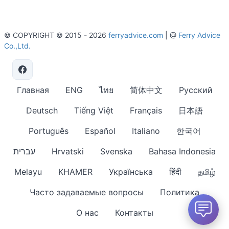
© COPYRIGHT © 2015 - 2026
ferryadvice.com
| @
Ferry Advice
Co.,Ltd.
Главная
ENG
ไทย
简体中文
Русский
Deutsch
Tiếng Việt
Français
日本語
Português
Español
Italiano
한국어
עברית
Hrvatski
Svenska
Bahasa Indonesia
Melayu
KHAMER
Українська
हिंदी
தமிழ்
Часто задаваемые вопросы
Политика
О нас
Контакты