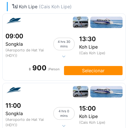
ไป
Koh Lipe
(Cais Koh Lipe)
09:00
13:30
4 hrs 30
Songkla
Koh Lipe
mins
(Aeroporto de Hat Yai
(Cais Koh Lipe)
(HDY))
900
฿
/Person
Selecionar
11:00
15:00
4 hrs 0
Songkla
Koh Lipe
mins
(Aeroporto de Hat Yai
(Cais Koh Lipe)
(HDY))