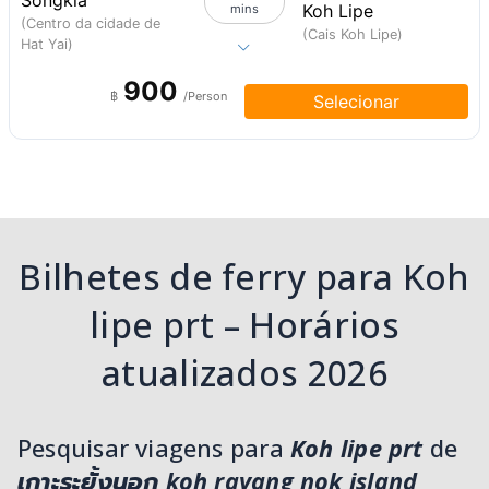
Songkla
Koh Lipe
mins
(Centro da cidade de
(Cais Koh Lipe)
Hat Yai)
900
฿
/Person
Selecionar
Bilhetes de ferry para Koh
lipe prt – Horários
atualizados 2026
Pesquisar viagens para
Koh lipe prt
de
เกาะระยั้งนอก koh rayang nok island