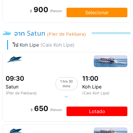
900
฿
/Person
Selecionar
จาก Satun
(Píer de Pakbara)
ไป
Koh Lipe
(Cais Koh Lipe)
09:30
11:00
1 hrs 30
Satun
Koh Lipe
mins
(Píer de Pakbara)
(Cais Koh Lipe)
650
฿
/Person
Lotado