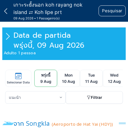
เกาะระยั้งนอก koh rayang nok
Pesquisar
island
Koh lipe prt
09 Aug 2026
1 Passageiro(s)
Data de partida
พรุ่งนี้, 09 Aug 2026
Adulto 1 pessoa
พรุ่งนี้
Mon
Tue
Wed
9 Aug
10 Aug
11 Aug
12 Aug
Selecionar Data
Filtrar
จาก Songkla
(Aeroporto de Hat Yai (HDY))