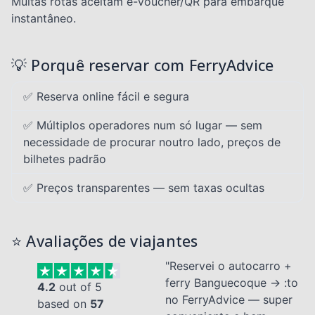
Muitas rotas aceitam e-Voucher/QR para embarque
instantâneo.
💡 Porquê reservar com FerryAdvice
✅ Reserva online fácil e segura
✅ Múltiplos operadores num só lugar — sem
necessidade de procurar noutro lado, preços de
bilhetes padrão
✅ Preços transparentes — sem taxas ocultas
⭐ Avaliações de viajantes
"Reservei o autocarro +
ferry Banguecoque → :to
4.2
out of 5
no FerryAdvice — super
based on
57