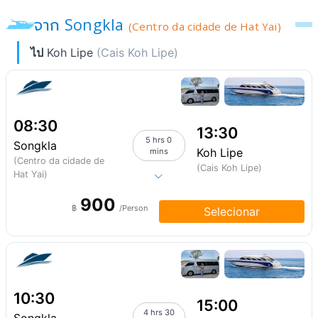
จาก Songkla
(Centro da cidade de Hat Yai)
ไป
Koh Lipe
(Cais Koh Lipe)
08:30
13:30
5 hrs 0
Songkla
Koh Lipe
mins
(Centro da cidade de
(Cais Koh Lipe)
Hat Yai)
900
฿
/Person
Selecionar
10:30
15:00
4 hrs 30