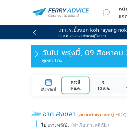
หน้
แร
เกาะระยั้งนอก koh rayang nok
09 ส.ค. 2569
1 จำนวนผู้โดยสาร
วันไป
พรุ่งนี้, 09 สิงหาคม
ผู้ใหญ่ 1 คน
พรุ่งนี้
จ.
9 ส.ค.
10 ส.ค.
เลือกวันที่
จาก สงขลา
(สนามบินหาดใหญ่ HDY)
ไป
เกาะหลีเป๊ะ
(ท่าเรือเกาะหลีเป๊ะ)