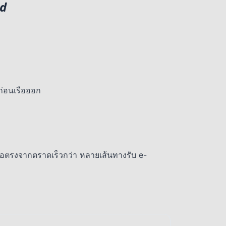
nd
ก่อนเรือออก
รือตรงจากตราดเร็วกว่า หลายเส้นทางรับ e-