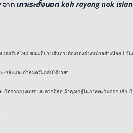
e
จาก
เกาะระยั้งนอก koh rayang nok isla
งแบบเรียลไทม์ ขณะที่บางเส้นทางต้องจองล่วงหน้าอย่างน้อย 1 วัน
อไป-กลับและกำหนดวันกลับได้ง่ายๆ
 + เรือจากกรุงเทพฯ สะดวกที่สุด ถ้าคุณอยู่ในภาคตะวันออกแล้ว เ
e