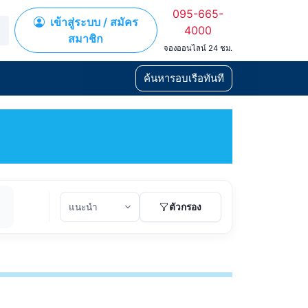
095-665-
เข้าสู่ระบบ / สมัคร
4000
สมาชิก
จองออนไลน์ 24 ชม.
ค้นหารอบเรือทันที
ตัวกรอง