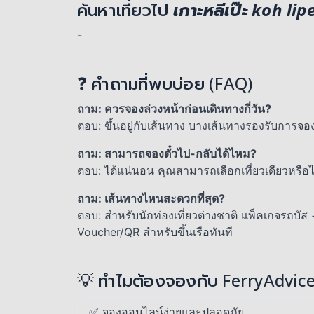
ค้นหาเที่ยวไป
เกาะหลีเป๊ะ koh lip
-
❓ คำถามที่พบบ่อย (FAQ)
ถาม: ควรจองล่วงหน้าก่อนเดินทางกี่วัน?
ตอบ: ขึ้นอยู่กับเส้นทาง บางเส้นทางรองรับการจอ
ถาม: สามารถจองตั๋วไป-กลับได้ไหม?
ตอบ: ได้แน่นอน คุณสามารถเลือกเที่ยวเดียวหรื
ถาม: เส้นทางไหนสะดวกที่สุด?
ตอบ: สำหรับนักท่องเที่ยวต่างชาติ แพ็คเกจรถบัส
Voucher/QR สำหรับขึ้นเรือทันที
💡 ทำไมต้องจองกับ FerryAdvic
✅ จองออนไลน์ง่ายและปลอดภัย