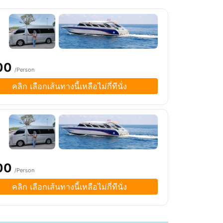
00
/Person
คลิก
เลือกเส้นทางนี้
เหลือไม่กี่ทีนั่ง
00
/Person
คลิก
เลือกเส้นทางนี้
เหลือไม่กี่ทีนั่ง