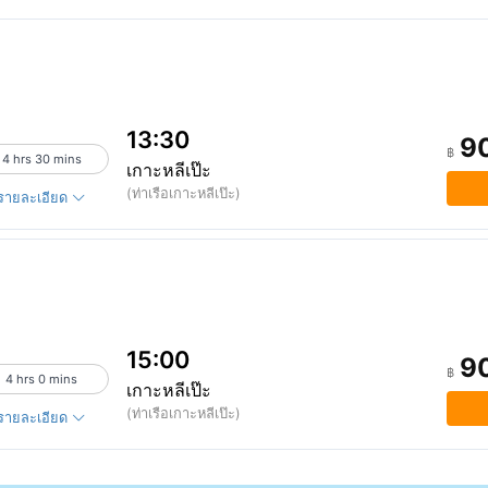
13:30
9
฿
4 hrs 30 mins
เกาะหลีเป๊ะ
(ท่าเรือเกาะหลีเป๊ะ)
รายละเอียด
15:00
9
฿
4 hrs 0 mins
เกาะหลีเป๊ะ
(ท่าเรือเกาะหลีเป๊ะ)
รายละเอียด