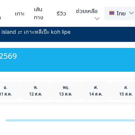
า
เส้น
ช่วยเหลือ
เกาะ
รีวิว
ไทย
ก
ทาง
 island
เกาะหลีเป๊ะ koh lipe
 2569
อ.
พ.
พฤ.
ศ.
ส.
11 ส.ค.
12 ส.ค.
13 ส.ค.
14 ส.ค.
15 ส.ค.