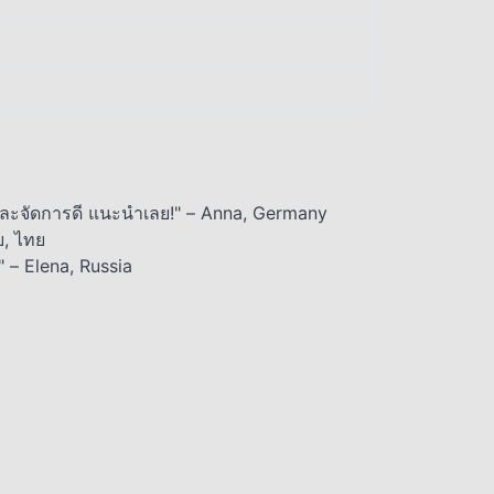
และจัดการดี แนะนำเลย!" – Anna, Germany
ย, ไทย
" – Elena, Russia