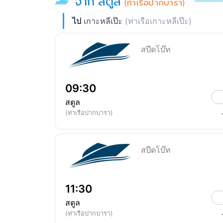
จาก สตูล
(ท่าเรือปากบารา)
ไป
เกาะหลีเป๊ะ
(ท่าเรือเกาะหลีเป๊ะ)
สปีดโบ๊ท
09:30
สตูล
(ท่าเรือปากบารา)
สปีดโบ๊ท
11:30
สตูล
(ท่าเรือปากบารา)