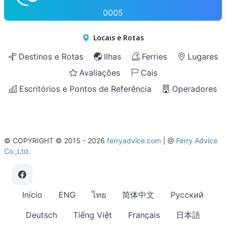
0005
Locais e Rotas
Destinos e Rotas
Ilhas
Ferries
Lugares
Avaliações
Cais
Escritórios e Pontos de Referência
Operadores
© COPYRIGHT © 2015 - 2026
ferryadvice.com
| @
Ferry Advice
Co.,Ltd.
Início
ENG
ไทย
简体中文
Русский
Deutsch
Tiếng Việt
Français
日本語