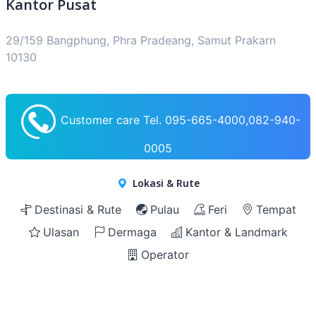
Kantor Pusat
29/159 Bangphung, Phra Pradeang, Samut Prakarn
10130
Customer care Tel. 095-665-4000,082-940-
0005
Lokasi & Rute
Destinasi & Rute
Pulau
Feri
Tempat
Ulasan
Dermaga
Kantor & Landmark
Operator