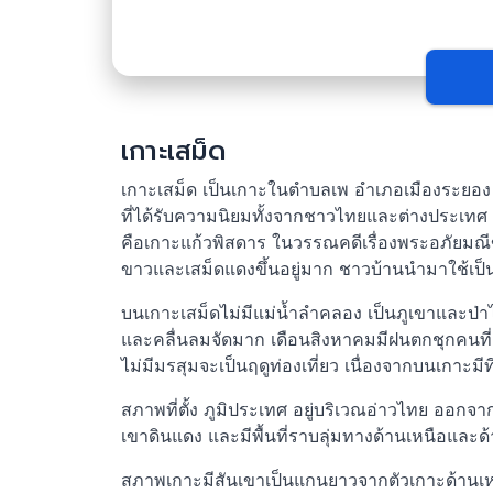
เกาะเสม็ด
เกาะเสม็ด เป็นเกาะในตำบลเพ อำเภอเมืองระยอง จั
ที่ได้รับความนิยมทั้งจากชาวไทยและต่างประเทศ อย
คือเกาะแก้วพิสดาร ในวรรณคดีเรื่องพระอภัยมณีของ
ขาวและเสม็ดแดงขึ้นอยู่มาก ชาวบ้านนำมาใช้เป็นไ
บนเกาะเสม็ดไม่มีแม่น้ำลำคลอง เป็นภูเขาและป่
และคลื่นลมจัดมาก เดือนสิงหาคมมีฝนตกชุกคนที่อาศั
ไม่มีมรสุมจะเป็นฤดูท่องเที่ยว เนื่องจากบนเกา
สภาพที่ตั้ง ภูมิประเทศ อยู่บริเวณอ่าวไทย ออกจ
เขาดินแดง และมีพื้นที่ราบลุ่มทางด้านเหนือแล
สภาพเกาะมีสันเขาเป็นแกนยาวจากตัวเกาะด้านเหนื