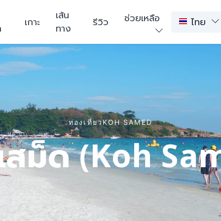
า
เส้น
ช่วยเหลือ
เกาะ
รีวิว
ไทย
ก
ทาง
ท่องเที่ยวKOH SAMED
ะเสม็ด (Koh Sa