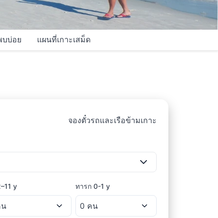
พบบ่อย
แผนที่เกาะเสม็ด
จองตั๋วรถและเรือข้ามเกาะ
2–11 y
ทารก
0-1 y