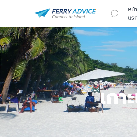
หน้
แร
เกา