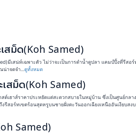
าะเสม็ด(Koh Samed)
ีเสน่ห์เฉพาะตัว ไม่ว่าจะเป็นการดำน้ำดูปลา แคมป์ปิ้งที่รีสอร์
ุณน่าจดจำ...
ดูทั้งหมด
าะเสม็ด(Koh Samed)
สต์เฮาส์ราคาประหยัดแต่สะดวกสบายในหมู่บ้าน ซึ่งเป็นศูนย์กล
งรีสอร์ทเขตร้อนสุดหรูบนชายฝั่งตะวันออกเฉียงเหนืออันเงียบสงบ
(Koh Samed)