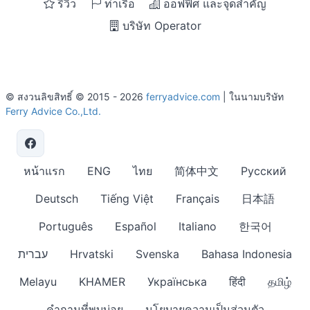
รีวิว
ท่าเรือ
ออฟฟิศ และจุดสำคัญ
บริษัท Operator
© สงวนลิขสิทธิ์ © 2015 - 2026
ferryadvice.com
| ในนามบริษัท
Ferry Advice Co.,Ltd.
หน้าแรก
ENG
ไทย
简体中文
Русский
Deutsch
Tiếng Việt
Français
日本語
Português
Español
Italiano
한국어
עברית
Hrvatski
Svenska
Bahasa Indonesia
Melayu
KHAMER
Українська
हिंदी
தமிழ்
คำถามที่พบบ่อย
นโยบายความเป็นส่วนตัว