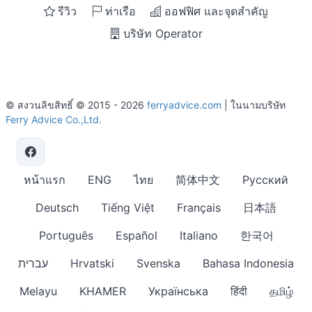
รีวิว
ท่าเรือ
ออฟฟิศ และจุดสำคัญ
บริษัท Operator
© สงวนลิขสิทธิ์ © 2015 - 2026
ferryadvice.com
| ในนามบริษัท
Ferry Advice Co.,Ltd.
หน้าแรก
ENG
ไทย
简体中文
Русский
Deutsch
Tiếng Việt
Français
日本語
Português
Español
Italiano
한국어
עברית
Hrvatski
Svenska
Bahasa Indonesia
Melayu
KHAMER
Українська
हिंदी
தமிழ்