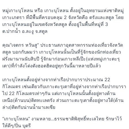
หมู่เกาะบุโหลน หรือ เกาะบุโหลน ตั้งอยู่ในอุทยานแห่งชาติหมู่
เกาะเภตรา ที่มีพื้นที่ครอบคลุม 2 จังหวัดคือ ตรังและสตูล โดย
เกาะบุโหลนอยู่ในเขตจังหวัดสตูล ตั้งอยู่ในพื้นที่หมู่ที่ 3
ต.ปากน้ำ อ.ละงู จ.สตูล
คุณ“เจตกร หวันสู” ประธานสภาอุตสาหกรรมท่องเที่ยวจังหวัด
สตูล บอกกับผมว่า เกาะบุโหลนนั้นเป็นที่รู้จักของนักท่องเที่ยว
ฝรั่งมานานนับสิบปี รู้จักมาก่อนเกาะหลีเป๊ะ(แห่งหมู่เกาะตะรุ
เตา)ที่กำลังโด่งดังฮอตฮิตอยู่ทุกวันนี้มาหลายปีแล้ว
เกาะบุโหลนตั้งอยู่ห่างจากท่าเรือปากบาราประมาณ 22
กิโลเมตร เช่นเดียวกับเกาะตะรุเตาที่อยู่ห่างจากท่าเรือปากบารา
ไป 22 กิโลเมตรเท่าๆกัน แต่เกาะบุโหลนนั้นตั้งอยู่ทางด้าน
เหนือ(ด้านบน)ติดทะเลตรัง ส่วนเกาะตะรุเตาตั้งอยู่ทางใต้(ด้าน
ล่าง)ติดกับน่านน้ำมาเลเซีย
“เกาะบุโหลน” งามหลาย...ธรรมชาติพิสุทธิ์ทะเลไทย รักษาไว้
ให้ดีๆ/ปิ่น บุตรี