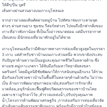
ให้ดีๆ/ปิ่น บุตรี
เส้นทางผ่านสวนยางบนเกาะบุโหลนเล
จากอ่าวม่วงผมเดินตัดผ่านหมู่บ้าน ไปทัศนาชมเกาะตามจุด
ต่างๆ ผ่านสวนยาง ชุมชน รีสอร์ทต่างๆ ไปจนถึงอีกฟากฝั่งของ
เกาะที่อ่าวพังกาน้อย ที่เป็นเวิ้งอ่าวขนาดย่อม แต่มีบรรยากาศ
เงียบสงบ มีนักท่องเที่ยวมาพักอยู่ไม่ได้ขาด
เกาะบุโหลนเลถือว่ามีศักยภาพทางการท่องเที่ยวสูงสุดในบรรดา
3 เกาะ แต่สำหรับชาวบ้านบนเกาะส่วนหนึ่ง พวกเขายังประสบ
กับปัญหาด้านความเป็นอยู่และคุณภาพชีวิตในหลายด้าน ซึ่ง
ทางอช.หมู่เกาะเภตรา ได้จับมือกับมหาวิทยาลัยสงขลา
นครินทร์ โดยมีมูลนิธิชัยพัฒนาให้การสนับสนุนอีกแรง ได้ร่วม
มือกันลงไปช่วยชาวบ้านในพื้นที่ในหลายๆด้านด้วยกัน ไม่ว่าจะ
เป็น ด้านการพัฒนาสุขภาพอนามัย,ส่งเสริมการรักษาสิ่ง
แวดล้อม,อนุรักษ์และฟื้นฟูศิลปวัฒนธรรมของชาวบ้านโดย
เฉพาะชาวอูรักลาโว้ย ,สำรวจแหล่งน้ำ,ปรับปรุงคุณภาพ
น้ำ,โครงการด้านพัฒนาเศรษฐกิจ ,การส่งเสริมการท่องเที่ยวจัด
ทำเส้นทางเดินธรรมชาติบนเกาะ พร้อมกับมีการทำป้ายข้อมูล