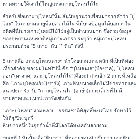
หาดทรายใต้เงาไม้ใหญ่แห่งเกาะบุโหลนไม้ไผ่
สำหรับชื่อเกาะ“บุโหลน”นั้น สันนิษฐานว่าเพี้ยนมาจากคำว่า “บู
โละ” ในภาษามลายูที่แปลว่าไม้ไผ่ ที่มีบางข้อมูลได้บอกว่าใน
อดีตที่นี่(บางเกาะ)เคยมีไม้ไผ่อยู่เป็นจำนวนมาก ซึ่งตามข้อมูล
ของอุทยานแห่งชาติหมู่เกาะเภตรา ระบุว่า หมู่เกาะบุโหลน
ประกอบด้วย “5 เกาะ” กับ “1 หิน” ดังนี้
5 เกาะคือ เกาะบุโหลนต่างๆ นำโดยสามเกาะหลัก ที่เป็นที่ท่อง
เที่ยวสำคัญของผมในทริปนี้ คือ “บุโหลนเล”(บือซาค), “บุโหลน
ดอน”(ดางาด) และ“บุโหลนไม้ไผ่”(ตืองะ) ส่วนอีก 2 เกาะที่เหลือ
คือ “เกาะบุโหลนรัง”(ซารัง) เกาะหินขนาดเล็กไม่มีชายหาดและ
แนวปะการัง กับ “เกาะบุโหลนไก่”(อายำ)เกาะเล็กๆที่ไม่มี
ชายหาดและแนวปะการังเช่นกัน
“เกาะบุโหลน” งามหลาย...ธรรมชาติพิสุทธิ์ทะเลไทย รักษาไว้
ให้ดีๆ/ปิ่น บุตรี
หินขาวหนึ่งในจุดดำน้ำที่มีโลกใต้ทะเลอันสวยงาม
ขณะที่ 1 หินนั้น คือ“หินขาว” ที่หลายๆคนมักเรียกว่าเกาะหิน