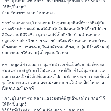
“เกาะบุโหลน” งามหลาย...ธรรมชาติพิสุทธิ์ทะเลไทย รักษาไว้
ให้ดีๆ/ปิ่น บุตรี
บ้านเรือนชาวเลบนบุโหลนดอน
ชาวบ้านบนเกาะบุโหลนดอนเป็นชุมชนมุสลิมที่ดำรงวิถีอยู่กัน
อย่างเรียบง่าย แต่เมื่อผมได้เดินไปสัมผัสมันกลับไปเปี่ยมไปด้วย
สีสันความมีชีวิตชีวา ดูทรงเสน่ห์เป็นยิ่งนัก บ้านเรือนพวกเขา
ปลูกสร้างอย่างเรียบง่าย หลายบ้านนิยมเรียกนกเขา หลายบ้าน
เลี้ยงแพะ ชาวชุมชนอยู่กันฉันมิตรพอเพียงดูอบอุ่น มีโรงเรียนอยู่
บนเกาะคอยให้ความรู้เด็กๆตามอัตภาพ
พี่ชาวสตูลที่พาไปบอกว่าชุมชนชาวเลที่นี่เป็นดังภาพอดีตของ
ชุมชนชาวเอ(อูรักลาโว้ย)แห่งเกาะหลีเป๊ะ ที่วันนี้ชุมชนชาวเล
บนเกาะหลีเป๊ะมีวิถีเปลี่ยนแปลงไปตามสภาพของการท่องเที่ยวที่
รุกโหมกระหน่ำ จนแทบจะเปลี่ยนจากคนใน(หลีเป๊ะ)ให้กลาย
เป็นคนนอกไปทุกที
“เกาะบุโหลน” งามหลาย...ธรรมชาติพิสุทธิ์ทะเลไทย รักษาไว้
ให้ดีๆ/ปิ่น บุตรี
วิถีชีวิตที่เรียบง่ายแต่ดูมีเสน่ห์บนเกาะบุโหลนดอน