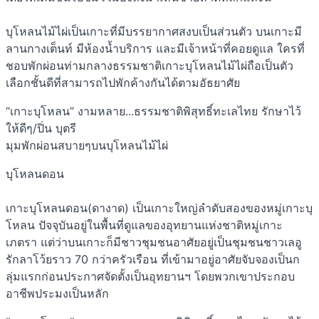
บุโหลนไม้ไผ่เป็นเกาะที่มีบรรยากาศสงบเป็นส่วนตัว บนเกาะมี
ลานกางเต็นท์ มีห้องน้ำบริการ และมีเจ้าหน้าที่คอยดูแล ใครที่
ชอบพักผ่อนท่ามกลางธรรมชาติเกาะบุโหลนไม้ไผ่ถือเป็นตัว
เลือกชั้นดีที่สามารถไปพักค้างกันได้ตามอัธยาศัย
“เกาะบุโหลน” งามหลาย...ธรรมชาติพิสุทธิ์ทะเลไทย รักษาไว้
ให้ดีๆ/ปิ่น บุตรี
มุมพักผ่อนสบายๆบนบุโหลนไม้ไผ่
บุโหลนดอน
เกาะบุโหลนดอน(ดางาด) เป็นเกาะใหญ่ลำดับสองของหมู่เกาะบุ
โหลน ปัจจุบันอยู่ในพื้นที่ดูแลของอุทยานแห่งชาติหมู่เกาะ
เภตรา แต่ว่าบนเกาะก็มีชาวชุมชนอาศัยอยู่เป็นชุมชนชาวเลอู
รักลาโว้ยราว 70 กว่าครัวเรือน ที่เข้ามาอยู่อาศัยจับจองเป็นก
ลุ่มแรกก่อนประกาศจัดตั้งเป็นอุทยานฯ โดยพวกเขาประกอบ
อาชีพประมงเป็นหลัก