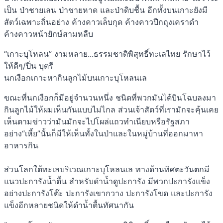
เป็น ป่าชายเลน ป่าชายหาด และป่าดิบชื้น อีกทั้งบนเกาะยังมี
สัตว์เฉพาะถิ่นอย่าง ค้างคาวเล็บกุด ค้างคาวปีกถุงเคราดำ
ค้างคาวหน้ายักษ์สามหลืบ
“เกาะบุโหลน” งามหลาย...ธรรมชาติพิสุทธิ์ทะเลไทย รักษาไว้
ให้ดีๆ/ปิ่น บุตรี
นกเงือกเกาะหากินลูกไม้บนเกาะบุโหลนเล
ขณะที่นกเงือกก็มีอยู่จำนวนหนึ่ง ชนิดที่พวกมันได้บินโฉบลงมา
กินลูกไม้ให้ผมเห็นกันแบบไม่ไกล ส่วนเจ้าสัตว์ที่เรามักจะคุ้นเคย
เห็นตามข่าวว่ามันมักจะไปโผล่แถวทำเนียบหรือรัฐสภา
อย่าง“เหี้ย”นั้นก็มีให้เห็นทั้งในป่าและในหมู่บ้านที่ออกมาหา
อาหารกิน
ส่วนโลกใต้ทะเลบริเวณเกาะบุโหลนเล ทางด้านทิศตะวันตกมี
แนวปะการังน้ำตื้น สำหรับดำน้ำดูปะการัง มีพวกปะการังแข็ง
อย่างปะการังโต๊ะ ปะการังเขากวาง ปะการังโขด และปะการัง
แข็งอีกหลายชนิดให้ดำน้ำตื้นทัศนากัน