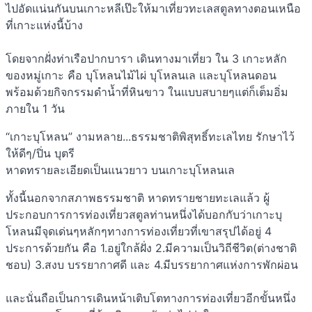
ไปอัดแน่นกันบนเกาะหลีเป๊ะให้มาเที่ยวทะเลสตูลทางตอนเหนือ
ที่เกาะแห่งนี้บ้าง
โดยจากฝั่งท่าเรือปากบารา เดินทางมาเที่ยว ใน 3 เกาะหลัก
ของหมู่เกาะ คือ บุโหลนไม้ไผ่ บุโหลนเล และบุโหลนดอน
พร้อมด้วยกิจกรรมดำน้ำที่หินขาว ในแบบสบายๆแต่ก็เต็มอิ่ม
ภายใน 1 วัน
“เกาะบุโหลน” งามหลาย...ธรรมชาติพิสุทธิ์ทะเลไทย รักษาไว้
ให้ดีๆ/ปิ่น บุตรี
หาดทรายละเอียดเป็นแนวยาว บนเกาะบุโหลนเล
ทั้งนี้นอกจากสภาพธรรมชาติ หาดทรายชายทะเลแล้ว ผู้
ประกอบการการท่องเที่ยวสตูลท่านหนึ่งได้บอกกับว่าเกาะบุ
โหลนมีจุดเด่นๆหลักๆทางการท่องเที่ยวที่เขาสรุปได้อยู่ 4
ประการด้วยกัน คือ 1.อยู่ใกล้ฝั่ง 2.มีความเป็นวิถีชีวิต(ต่างชาติ
ชอบ) 3.สงบ บรรยากาศดี และ 4.มีบรรยากาศแห่งการพักผ่อน
และนั่นถือเป็นการเดินหน้าเติบโตทางการท่องเที่ยวอีกขั้นหนึ่ง