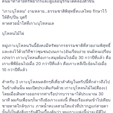
คนมาทำลายทรัพยากรและดูแลอนุรักษ์ได้คล่องตัวขึ้น
“เกาะบุโหลน” งามหลาย...ธรรมชาติพิสุทธิ์ทะเลไทย รักษาไว้
ให้ดีๆ/ปิ่น บุตรี
หาดสวยน้ำใสที่เกาะบุโหลนเล
บุโหลนไม้ไผ่
หมู่เกาะบุโหลนวันนี้ยังคงมีทรัพยากรธรรมชาติที่สวยงามพิสุทธิ์
และคงไว้ด้วยวิถีชาวชุมชน(บนเกาะ)อันเรียบง่าย จนมีคนเปรียบ
เปรยว่า เกาะบุโหลนคือเกาะสมุยย้อนไปเมื่อ 30 กว่าปีที่แล้ว คือ
เกาะพีพีย้อนไปเมื่อ 20 กว่าปีที่แล้ว คือเกาะหลีเป๊ะย้อนไปเมื่อ
10 กว่าปีที่แล้ว
สำหรับ 3 เกาะบุโหลนหลักๆที่เที่ยวสำคัญในทริปนี้ที่กล่าวถึงไป
ในข้างต้นนั้น ผมเปิดประเดิมกันด้วย เกาะบุโหลนไม้ไผ่(ตืองะ)
โดยเมื่อเดินทางออกจากท่าเรือปากบารามาได้ประมาณ 30
นาที ผมกับเพื่อนๆก็มาถึงยังเกาะแห่งนี้ ที่พอเรือแล่นเข้าไปเทียบ
ชายหาดใกล้ๆเกาะ ภาพน้ำทะเลสวยใสแจ๋วที่ปรากฏแก่สายตา
นั้นก็เป็นดังสิ่งการันตีในเบื้องต้นว่า หมูเกาะแห่งนี้น่าจะมีดีไม่