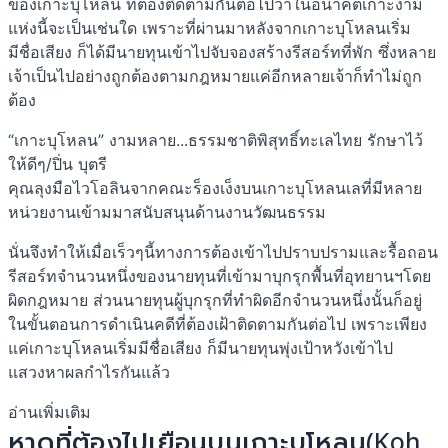
ของเกาะบุโหลน ที่ต้องติดตามกันต่อไปว่าในอนาคตเกาะงาม
แห่งนี้จะเป็นเช่นใด เพราะที่ผ่านมาหลังจากเกาะบุโหลนเริ่ม
มีชื่อเสียง ก็ได้มีนายทุนเข้าไปจับจองสร้างรีสอร์ทที่พัก ซึ่งหลาย
เจ้าเป็นไปอย่างถูกต้องตามกฎหมายแค่อีกหลายเจ้าก็ทำไม่ถูก
ต้อง
“เกาะบุโหลน” งามหลาย...ธรรมชาติพิสุทธิ์ทะเลไทย รักษาไว้
ให้ดีๆ/ปิ่น บุตรี
คุณลุงมือไวโอลินจากคณะร็องเง็งบนเกาะบุโหลนเลที่มีหลาย
หน่วยงานเข้ามมาสนับสนุนด้านงานวัฒนธรรม
นั่นจึงทำให้เมื่อเร็วๆนี้ทางการต้องเข้าไปปราบปรามและรื้อถอน
รีสอร์ทจำนวนหนึ่งของนายทุนที่เข้ามาบุกรุกพื้นที่อุทยานฯโดย
ผิดกฎหมาย ส่วนนายทุนผู้บุกรุกที่ทำผิดอีกจำนวนหนึ่งนั้นก็อยู่
ในขั้นตอนการดำเนินคดีที่ต้องเฝ้าติดตามกันต่อไป เพราะเพียง
แค่เกาะบุโหลนเริ่มมีชื่อเสียง ก็มีนายทุนพุ่งเป้าหวังเข้าไป
แสวงหาผลกำไรกันแล้ว
อ่านเพิ่มเติม
หาดที่ต้องไปเยือนบนเกาะบุโหลน(Koh