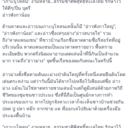
“เกาะบุโหลน” งามหลาย...ธรรมชาติพิสุทธิ์ทะเลไทย รักษาไว้
ให้ดีๆ/ปิ่น บุตรี
อ่าวพังกาน้อย
ด้านหาดและอ่าวบนเกาะบุโหลนเลนั้นก็มี “อ่าวพังกาใหญ่”,
“อ่าวพังกาน้อย” และอ่าวชื่อเท่ๆอย่าง“อ่าวสบายใจ” รวม
ถึง“หาดแพนแซน” ที่ชาวบ้านเรียกชื่อหาดตามชื่อรีสอร์ทที่อยู่
บริเวณนั้น หาดแพนแซนเป็นแนวหาดทรายยาว พื้นทราย
ละเอียดยิบ พวกฝรั่งนิยมมาอาบแดดเล่นน้ำที่นี่กันเป็นจำนวน
มาก รวมถึง“อ่าวม่วง” จุดขึ้นเรือของผมกับคณะในทริปนี้
อ่าวม่วงตั้งชื่อตามต้นมะม่วงป่าต้นใหญ่ที่ครั้งหนึ่งเคยยืนต้นโดด
เด่นตระหง่าน แต่ว่าวันนี้มันได้จากไปเหลือไว้เพียงแต่ชื่อ อ่าว
ม่วง แม้จะไม่ใช่หาดทรายชวนเล่นน้ำแต่ก็ดูมีเสน่ห์ด้วยภาพวิถี
ชีวิตของชุมชนชาวประมง ซึ่งที่นี่ถือเป็นศูนย์กลางการทำ
ประมงของเกาะ หากไปถูกจังหวะเวลาก็จะเห็นชาวบ้านช่วยกัน
ปลด ปู ปลา หมึก จากข่าย แห ที่ออกเลไปจับมาด้วยเครื่องมือ
ประมงพื้นบ้าน
“เกาะบุโหลน” งามหลาย...ธรรมชาติพิสุทธิ์ทะเลไทย รักษาไว้