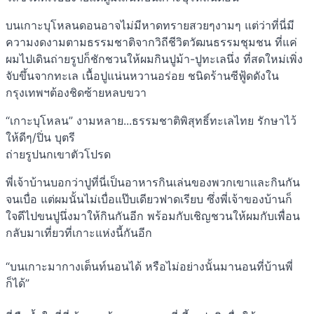
บนเกาะบุโหลนดอนอาจไม่มีหาดทรายสวยๆงามๆ แต่ว่าที่นี่มี
ความงดงามตามธรรมชาติจากวิถีชีวิตวัฒนธรรมชุมชน ที่แค่
ผมไปเดินถ่ายรูปก็ชักชวนให้ผมกินปูม้า-ปูทะเลนึ่ง ที่สดใหม่เพิ่ง
จับขึ้นจากทะเล เนื้อปูแน่นหวานอร่อย ชนิดร้านซีฟู้ดดังใน
กรุงเทพฯต้องชิดซ้ายหลบขวา
“เกาะบุโหลน” งามหลาย...ธรรมชาติพิสุทธิ์ทะเลไทย รักษาไว้
ให้ดีๆ/ปิ่น บุตรี
ถ่ายรูปนกเขาตัวโปรด
พี่เจ้าบ้านบอกว่าปูที่นี่เป็นอาหารกินเล่นของพวกเขาและกินกัน
จนเบื่อ แต่ผมนั้นไม่เบื่อแป๊บเดียวฟาดเรียบ ซึ่งพี่เจ้าของบ้านก็
ใจดีไปขนปูนึ่งมาให้กินกันอีก พร้อมกับเชิญชวนให้ผมกับเพื่อน
กลับมาเที่ยวที่เกาะแห่งนี้กันอีก
“บนเกาะมากางเต็นท์นอนได้ หรือไม่อย่างนั้นมานอนที่บ้านพี่
ก็ได้”