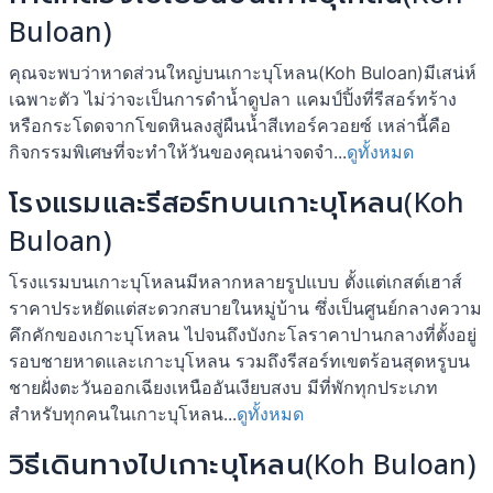
Buloan)
คุณจะพบว่าหาดส่วนใหญ่บนเกาะบุโหลน(Koh Buloan)มีเสน่ห์
เฉพาะตัว ไม่ว่าจะเป็นการดำน้ำดูปลา แคมป์ปิ้งที่รีสอร์ทร้าง
หรือกระโดดจากโขดหินลงสู่ผืนน้ำสีเทอร์ควอยซ์ เหล่านี้คือ
กิจกรรมพิเศษที่จะทำให้วันของคุณน่าจดจำ...
ดูทั้งหมด
โรงแรมและรีสอร์ทบนเกาะบุโหลน(Koh
Buloan)
โรงแรมบนเกาะบุโหลนมีหลากหลายรูปแบบ ตั้งแต่เกสต์เฮาส์
ราคาประหยัดแต่สะดวกสบายในหมู่บ้าน ซึ่งเป็นศูนย์กลางความ
คึกคักของเกาะบุโหลน ไปจนถึงบังกะโลราคาปานกลางที่ตั้งอยู่
รอบชายหาดและเกาะบุโหลน รวมถึงรีสอร์ทเขตร้อนสุดหรูบน
ชายฝั่งตะวันออกเฉียงเหนืออันเงียบสงบ มีที่พักทุกประเภท
สำหรับทุกคนในเกาะบุโหลน...
ดูทั้งหมด
วิธีเดินทางไปเกาะบุโหลน(Koh Buloan)