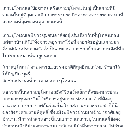
เกาะบุโหลนเล(บือซาค) หรือเกาะบุโหลนใหญ่ เป็นเกาะที่มี
ขนาดใหญ่ที่สุดและมีสภาพธรรมชาติของหาดทรายชายทะเลที่
สวยงามที่สุดของหมู่เกาะแห่งนี้
เกาะบุโหลนเลมีชาวชุมชนอาศัยอยู่เช่นเดียวกับที่บุโหลนดอน
แต่ชาวบ้านที่นี่มีทั้งชาวเลอูรักลาโว้ยที่มาอาศัยอยู่บนเกาะมา
ตั้งแต่ก่อนประกาศจัดตั้งเป็นอุทยาน และชาวบ้านจากบนฝั่งที่ขึ้น
ไปประกอบอาชีพอยู่บนเกาะ
“เกาะบุโหลน” งามหลาย...ธรรมชาติพิสุทธิ์ทะเลไทย รักษาไว้
ให้ดีๆ/ปิ่น บุตรี
วิถีชาวประมงที่อ่าวม่วง เกาะบุโหลนเล
นอกจากนี้บนเกาะบุโหลนเลยังมีรีสอร์ทเล็กๆทั้งของชาวบ้าน
และนายทุนต่างถิ่นไว้บริการอยู่หลายแห่งหลายเจ้าที่ตั้งอยู่
ท่ามกลางบรรยากาศอันร่วมรื่น โดยสภาพของธรรมชาติที่นี่
ของยังคงสวยงามพิสุทธิ์ ซึ่งแม้จะมีชาวบ้านมาเข้ามาอาศัยอยู่
ช้านาน มีการทำสวนยางขึ้นบนเกาะ แต่เกาะบุโหลนเลก็ยังคง
ป่าส่วนหนึ่งที่ยังคงสภาพสมบูรณ์และมีป่าที่หลากหลาย ไม่ว่าจะ