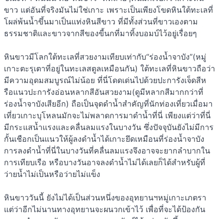
ขาว แต่อันที่จริงมันไม่ใช่เกาะ เพราะเป็นเพียงโขดหินใต้ทะเลที่
โผล่พ้นน้ำขึ้นมาเป็นแท่งหินสีขาว ที่มีทั้งส่วนที่ขาวเองตาม
ธรรมชาติและขาวจากสีของขี้นกที่มาทิ้งบอมบ์ไว้อยู่เรื่อยๆ
หินขาวมีโลกใต้ทะเลที่สวยงามเทียบเท่ากับ“ร่องน้ำจาบัง”(หมู่
เกาะตะรุเตาที่อยู่ในทะเลสตูลเหมือนกัน) ใต้ทะเลที่หินขาวถือว่า
มีความอุดมสมบูรณ์ไม่น้อย ที่นี่โดดเด่นไปด้วยปะการังเจ็ดสีห
รือแนวปะการังอ่อนหลากสีอันสวยงาม(ดูมีหลากสีมากกว่าที่
ร่องน้ำจาบังเสียอีก) ถือเป็นจุดดำน้ำสำคัญที่นักท่องเที่ยวเมื่อมา
เที่ยวเกาะบุโหลนมักจะไม่พลาดการมาดำน้ำที่นี่ เพียงแต่ว่าที่นี่
มีกระแสน้ำแรงและคลื่นลมแรงในบางวัน ซึ่งปัจจุบันยังไม่มีการ
กั้นเชือกเป็นแนวให้ผู้ลงดำน้ำได้เกาะยึดเหมือนที่ร่องน้ำจาบัง
การลงดำน้ำที่นี่ในบางวันที่คลื่นลมแรงจึงอาจจะยากลำบากใน
การเทียบเรือ หรือบางวันอาจลงดำน้ำไม่ได้เลยก็ได้สำหรับผู้ที่
ว่ายน้ำไม่เป็นหรือว่ายไม่แข็ง
หินขาววันนี้ ยังไม่ได้เป็นส่วนหนึ่งของอุทยานฯหมู่เกาะเภตรา
แต่ว่าอีกไม่นานทางอุทยานจะผนวกเข้าไว้ เพื่อที่จะได้ป้องกัน