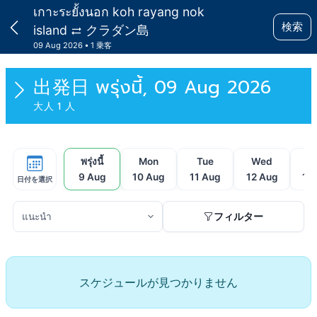
เกาะระยั้งนอก koh rayang nok
検索
island
クラダン島
09 Aug 2026
1 乗客
出発日
พรุ่งนี้, 09 Aug 2026
大人 1 人
พรุ่งนี้
Mon
Tue
Wed
T
9 Aug
10 Aug
11 Aug
12 Aug
13
日付を選択
フィルター
スケジュールが見つかりません