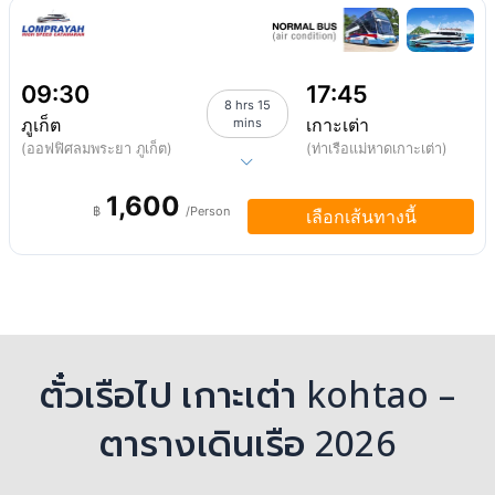
09:30
17:45
8 hrs 15
ภูเก็ต
เกาะเต่า
mins
(ออฟฟิศลมพระยา ภูเก็ต)
(ท่าเรือแม่หาดเกาะเต่า)
1,600
฿
/Person
เลือกเส้นทางนี้
ตั๋วเรือไป เกาะเต่า kohtao –
ตารางเดินเรือ 2026