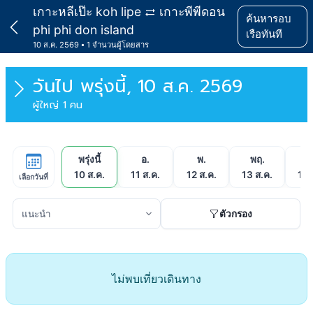
เกาะหลีเป๊ะ koh lipe
เกาะพีพีดอน
ค้นหารอบ
phi phi don island
เรือทันที
10 ส.ค. 2569
1 จำนวนผู้โดยสาร
วันไป
พรุ่งนี้, 10 ส.ค. 2569
ผู้ใหญ่ 1 คน
พรุ่งนี้
อ.
พ.
พฤ.
ศ
10 ส.ค.
11 ส.ค.
12 ส.ค.
13 ส.ค.
14 
เลือกวันที่
ตัวกรอง
ไม่พบเที่ยวเดินทาง