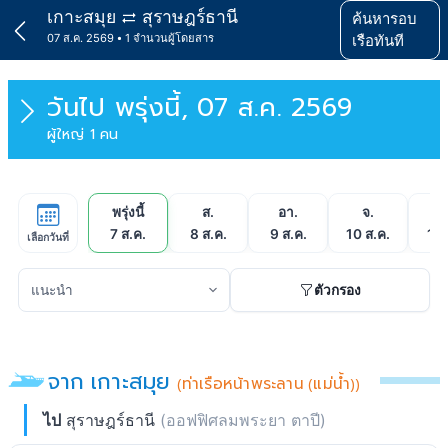
เกาะสมุย
สุราษฎร์ธานี
ค้นหารอบ
07 ส.ค. 2569
1 จำนวนผู้โดยสาร
เรือทันที
วันไป
พรุ่งนี้, 07 ส.ค. 2569
ผู้ใหญ่ 1 คน
พรุ่งนี้
ส.
อา.
จ.
อ
7 ส.ค.
8 ส.ค.
9 ส.ค.
10 ส.ค.
11 
เลือกวันที่
ตัวกรอง
จาก เกาะสมุย
(ท่าเรือหน้าพระลาน (แม่น้ำ))
ไป
สุราษฎร์ธานี
(ออฟฟิศลมพระยา ตาปี)