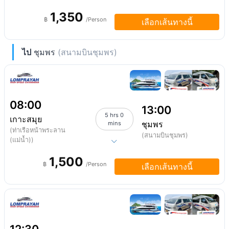
1,350
฿
/Person
เลือกเส้นทางนี้
ไป
ชุมพร
(สนามบินชุมพร)
08:00
13:00
5 hrs 0
เกาะสมุย
ชุมพร
mins
(ท่าเรือหน้าพระลาน
(สนามบินชุมพร)
(แม่น้ำ))
1,500
฿
/Person
เลือกเส้นทางนี้