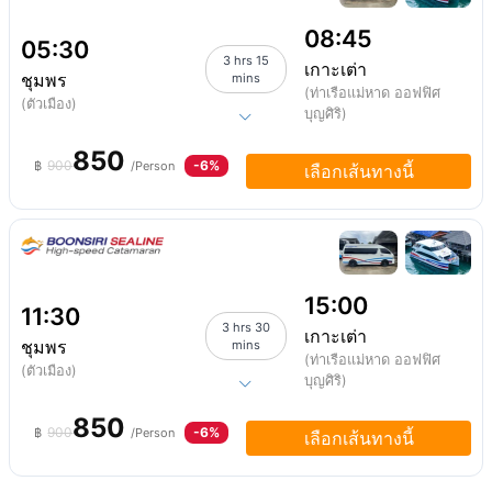
08:45
05:30
3 hrs 15
เกาะเต่า
ชุมพร
mins
(ท่าเรือแม่หาด ออฟฟิศ
(ตัวเมือง)
บุญศิริ)
850
900
-6%
฿
/Person
เลือกเส้นทางนี้
15:00
11:30
3 hrs 30
เกาะเต่า
ชุมพร
mins
(ท่าเรือแม่หาด ออฟฟิศ
(ตัวเมือง)
บุญศิริ)
850
900
-6%
฿
/Person
เลือกเส้นทางนี้