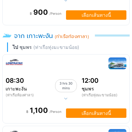
900
฿
/Person
เลือกเส้นทางนี้
จาก เกาะพะงัน
(ท่าเรือท้องศาลา)
ไป
ชุมพร
(ท่าเรือทุ่งมะขามน้อย)
08:30
12:00
3 hrs 30
เกาะพะงัน
ชุมพร
mins
(ท่าเรือท้องศาลา)
(ท่าเรือทุ่งมะขามน้อย)
1,100
฿
/Person
เลือกเส้นทางนี้