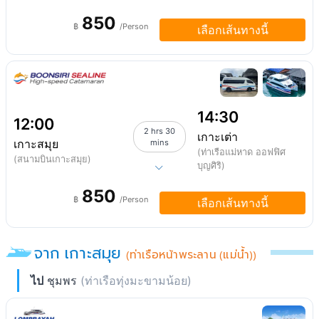
850
฿
/Person
เลือกเส้นทางนี้
14:30
12:00
2 hrs 30
เกาะเต่า
เกาะสมุย
mins
(ท่าเรือแม่หาด ออฟฟิศ
(สนามบินเกาะสมุย)
บุญศิริ)
850
฿
/Person
เลือกเส้นทางนี้
จาก เกาะสมุย
(ท่าเรือหน้าพระลาน (แม่น้ำ))
ไป
ชุมพร
(ท่าเรือทุ่งมะขามน้อย)