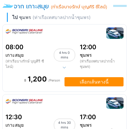
จาก เกาะสมุย
(ท่าเรือบางรักษ์ บุญศิริ ซีไลน์)
ไป
ชุมพร
(ท่าเรือเทศบาลปากน้ำชุมพร)
08:00
12:00
4 hrs 0
เกาะสมุย
ชุมพร
mins
(ท่าเรือบางรักษ์ บุญศิริ ซี
(ท่าเรือเทศบาลปากน้ำ
ไลน์)
ชุมพร)
1,200
฿
/Person
เลือกเส้นทางนี้
12:30
17:00
4 hrs 30
เกาะสมุย
ชุมพร
mins