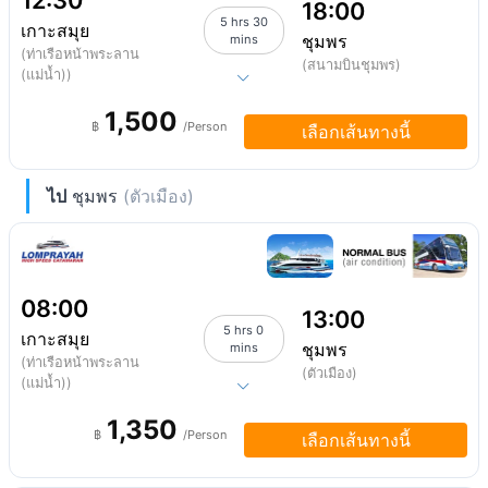
12:30
18:00
5 hrs 30
เกาะสมุย
ชุมพร
mins
(ท่าเรือหน้าพระลาน
(สนามบินชุมพร)
(แม่น้ำ))
1,500
฿
/Person
เลือกเส้นทางนี้
ไป
ชุมพร
(ตัวเมือง)
08:00
13:00
5 hrs 0
เกาะสมุย
ชุมพร
mins
(ท่าเรือหน้าพระลาน
(ตัวเมือง)
(แม่น้ำ))
1,350
฿
/Person
เลือกเส้นทางนี้