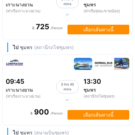
เกาะนางยวน
ชุมพร
mins
(ท่าเรือเกาะนางยวน)
(ท่าเรือทุ่งมะขามน้อย)
725
฿
/Person
เลือกเส้นทางนี้
ไป
ชุมพร
(สถานีรถไฟชุมพร)
09:45
13:30
3 hrs 45
เกาะนางยวน
ชุมพร
mins
(ท่าเรือเกาะนางยวน)
(สถานีรถไฟชุมพร)
900
฿
/Person
เลือกเส้นทางนี้
ไป
ชุมพร
(สนามบินชุมพร)