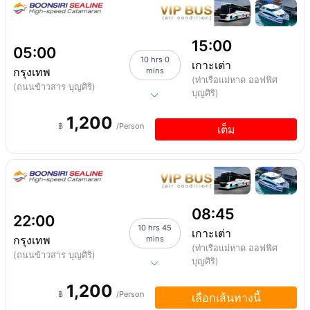
15:00
05:00
10 hrs 0
เกาะเต่า
กรุงเทพ
mins
(ท่าเรือแม่หาด ออฟฟิศ
(ถนนข้าวสาร บุญศิริ)
บุญศิริ)
1,200
฿
/Person
เต็ม
08:45
22:00
10 hrs 45
เกาะเต่า
กรุงเทพ
mins
(ท่าเรือแม่หาด ออฟฟิศ
(ถนนข้าวสาร บุญศิริ)
บุญศิริ)
1,200
฿
/Person
เลือกเส้นทางนี้