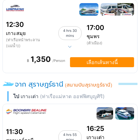
12:30
17:00
4 hrs 30
เกาะสมุย
ชุมพร
mins
(ท่าเรือหน้าพระลาน
(ตัวเมือง)
(แม่น้ำ))
1,350
฿
/Person
เลือกเส้นทางนี้
จาก สุราษฎร์ธานี
(สนามบินสุราษฎร์ธานี)
ไป
เกาะเต่า
(ท่าเรือแม่หาด ออฟฟิศบุญศิริ)
16:25
11:30
4 hrs 55
เกาะเต่า
mins