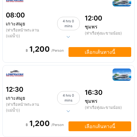
08:00
12:00
4 hrs 0
เกาะสมุย
ชุมพร
mins
(ท่าเรือหน้าพระลาน
(ท่าเรือทุ่งมะขามน้อย)
(แม่น้ำ))
1,200
฿
/Person
เลือกเส้นทางนี้
12:30
16:30
4 hrs 0
เกาะสมุย
ชุมพร
mins
(ท่าเรือหน้าพระลาน
(ท่าเรือทุ่งมะขามน้อย)
(แม่น้ำ))
1,200
฿
/Person
เลือกเส้นทางนี้