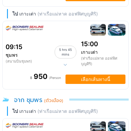
ไป
เกาะเต่า
(ท่าเรือแม่หาด ออฟฟิศบุญศิริ)
15:00
09:15
5 hrs 45
เกาะเต่า
ชุมพร
mins
(ท่าเรือแม่หาด ออฟฟิศ
(สนามบินชุมพร)
บุญศิริ)
950
฿
/Person
เลือกเส้นทางนี้
จาก ชุมพร
(ตัวเมือง)
ไป
เกาะเต่า
(ท่าเรือแม่หาด ออฟฟิศบุญศิริ)