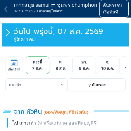
เกาะสมุย samui
ชุมพร chumphon
ค้นหารอบ
07 ส.ค. 2569
1 จำนวนผู้โดยสาร
เรือทันที
วันไป
พรุ่งนี้, 07 ส.ค. 2569
ผู้ใหญ่ 1 คน
พรุ่งนี้
ส.
อา.
จ.
อ
7 ส.ค.
8 ส.ค.
9 ส.ค.
10 ส.ค.
11 
เลือกวันที่
ตัวกรอง
จาก หัวหิน
(ออฟฟิศบุญศิริ หัวหิน)
ไป
เกาะเต่า
(ท่าเรือแม่หาด ออฟฟิศบุญศิริ)