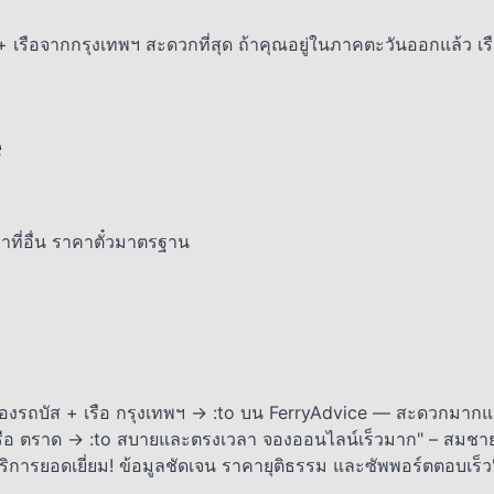
 + เรือจากกรุงเทพฯ สะดวกที่สุด ถ้าคุณอยู่ในภาคตะวันออกแล้ว เ
e
าที่อื่น ราคาตั๋วมาตรฐาน
องรถบัส + เรือ กรุงเทพฯ → :to บน FerryAdvice — สะดวกมาก
รือ ตราด → :to สบายและตรงเวลา จองออนไลน์เร็วมาก" – สมชา
ริการยอดเยี่ยม! ข้อมูลชัดเจน ราคายุติธรรม และซัพพอร์ตตอบเร็ว