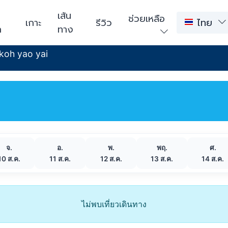
า
เส้น
ช่วยเหลือ
เกาะ
รีวิว
ไทย
ก
ทาง
koh yao yai
จ.
อ.
พ.
พฤ.
ศ.
10 ส.ค.
11 ส.ค.
12 ส.ค.
13 ส.ค.
14 ส.ค.
ไม่พบเที่ยวเดินทาง