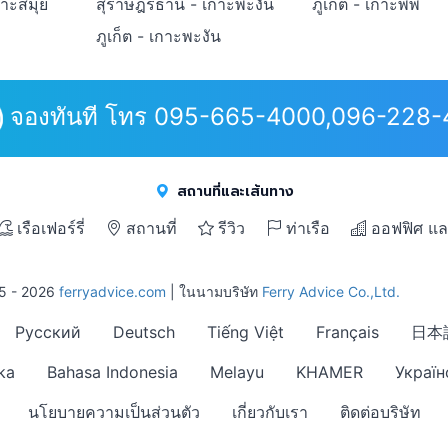
กาะสมุย
สุราษฎร์ธานี - เกาะพะงัน
ภูเก็ต - เกาะพีพี
ภูเก็ต - เกาะพะงัน
จองทันที โทร 095-665-4000,096-228
สถานที่และเส้นทาง
เรือเฟอร์รี่
สถานที่
รีวิว
ท่าเรือ
ออฟฟิศ แล
15 - 2026
ferryadvice.com
| ในนามบริษัท
Ferry Advice Co.,Ltd.
Русский
Deutsch
Tiếng Việt
Français
日本
ka
Bahasa Indonesia
Melayu
KHAMER
Україн
นโยบายความเป็นส่วนตัว
เกี่ยวกับเรา
ติดต่อบริษัท