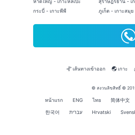
หาดใหญ่ - เกาะหลีเป๊ะ
สุราษฎร์ธานี - เ
กระบี่ - เกาะพีพี
ภูเก็ต - เกาะสมุย
เส้นทางเข้าออก
เกาะ
© สงวนลิขสิทธิ์ © 20
หน้าแรก
ENG
ไทย
简体中文
한국어
עברית
Hrvatski
Svens