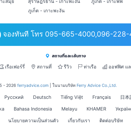
กาะสมุย
สุราษฎร์ธานี - เกาะพะงัน
ภูเก็ต - เกาะพีพี
ภูเก็ต - เกาะพะงัน
จองทันที โทร 095-665-4000,096-228
สถานที่และเส้นทาง
เรือเฟอร์รี่
สถานที่
รีวิว
ท่าเรือ
ออฟฟิศ แล
15 - 2026
ferryadvice.com
| ในนามบริษัท
Ferry Advice Co.,Ltd.
Русский
Deutsch
Tiếng Việt
Français
日本
ka
Bahasa Indonesia
Melayu
KHAMER
Україн
นโยบายความเป็นส่วนตัว
เกี่ยวกับเรา
ติดต่อบริษัท