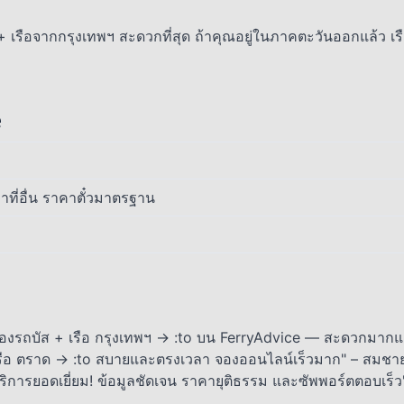
 + เรือจากกรุงเทพฯ สะดวกที่สุด ถ้าคุณอยู่ในภาคตะวันออกแล้ว เ
e
าที่อื่น ราคาตั๋วมาตรฐาน
องรถบัส + เรือ กรุงเทพฯ → :to บน FerryAdvice — สะดวกมาก
รือ ตราด → :to สบายและตรงเวลา จองออนไลน์เร็วมาก" – สมชา
ริการยอดเยี่ยม! ข้อมูลชัดเจน ราคายุติธรรม และซัพพอร์ตตอบเร็ว