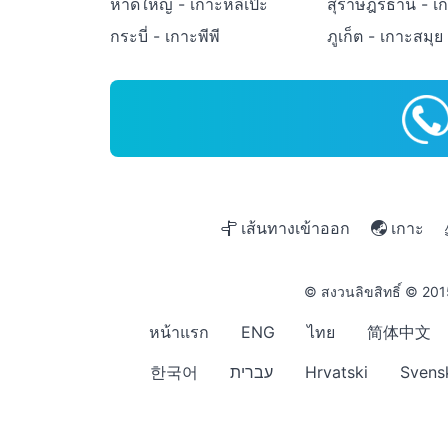
หาดใหญ่ - เกาะหลีเป๊ะ
สุราษฎร์ธานี - เ
กระบี่ - เกาะพีพี
ภูเก็ต - เกาะสมุย
เส้นทางเข้าออก
เกาะ
© สงวนลิขสิทธิ์ © 20
หน้าแรก
ENG
ไทย
简体中文
한국어
עברית
Hrvatski
Svens