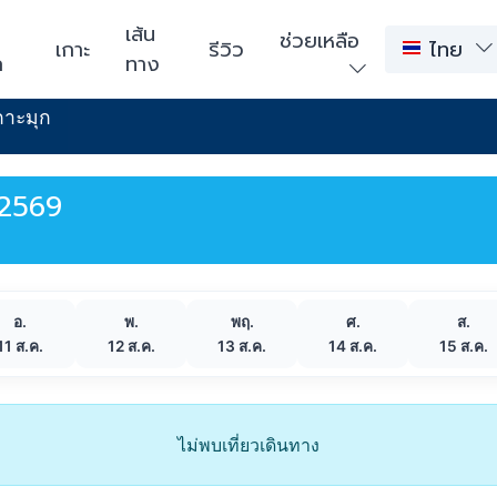
า
เส้น
ช่วยเหลือ
เกาะ
รีวิว
ไทย
ก
ทาง
กาะมุก
 2569
อ.
พ.
พฤ.
ศ.
ส.
11 ส.ค.
12 ส.ค.
13 ส.ค.
14 ส.ค.
15 ส.ค.
ไม่พบเที่ยวเดินทาง