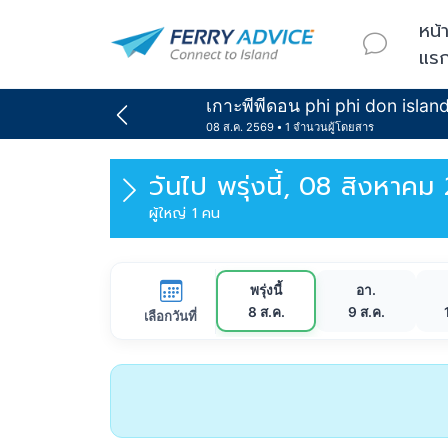
หน้
แร
เกาะพีพีดอน phi phi don islan
08 ส.ค. 2569
1 จำนวนผู้โดยสาร
วันไป
พรุ่งนี้, 08 สิงหาคม
ผู้ใหญ่ 1 คน
พรุ่งนี้
อา.
8 ส.ค.
9 ส.ค.
เลือกวันที่