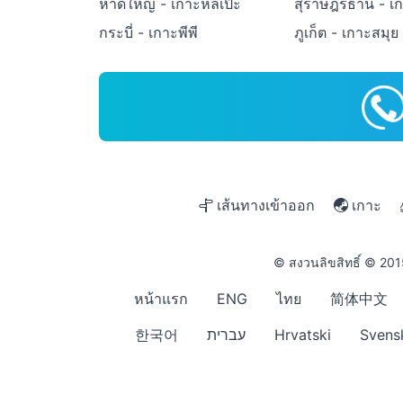
หาดใหญ่ - เกาะหลีเป๊ะ
สุราษฎร์ธานี - เ
กระบี่ - เกาะพีพี
ภูเก็ต - เกาะสมุย
เส้นทางเข้าออก
เกาะ
© สงวนลิขสิทธิ์ © 20
หน้าแรก
ENG
ไทย
简体中文
한국어
עברית
Hrvatski
Svens