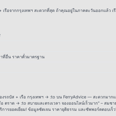
 + เรือจากกรุงเทพฯ สะดวกที่สุด ถ้าคุณอยู่ในภาคตะวันออกแล้ว เ
e
าที่อื่น ราคาตั๋วมาตรฐาน
องรถบัส + เรือ กรุงเทพฯ → :to บน FerryAdvice — สะดวกมาก
รือ ตราด → :to สบายและตรงเวลา จองออนไลน์เร็วมาก" – สมชา
ริการยอดเยี่ยม! ข้อมูลชัดเจน ราคายุติธรรม และซัพพอร์ตตอบเร็ว