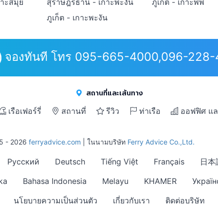
กาะสมุย
สุราษฎร์ธานี - เกาะพะงัน
ภูเก็ต - เกาะพีพี
ภูเก็ต - เกาะพะงัน
จองทันที โทร 095-665-4000,096-228
สถานที่และเส้นทาง
เรือเฟอร์รี่
สถานที่
รีวิว
ท่าเรือ
ออฟฟิศ แล
15 - 2026
ferryadvice.com
| ในนามบริษัท
Ferry Advice Co.,Ltd.
Русский
Deutsch
Tiếng Việt
Français
日本
ka
Bahasa Indonesia
Melayu
KHAMER
Україн
นโยบายความเป็นส่วนตัว
เกี่ยวกับเรา
ติดต่อบริษัท