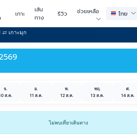
า
เส้น
ช่วยเหลือ
เกาะ
รีวิว
ไทย
ก
ทาง
d
เกาะมุก
 2569
จ.
อ.
พ.
พฤ.
ศ.
10 ส.ค.
11 ส.ค.
12 ส.ค.
13 ส.ค.
14 ส.ค.
ไม่พบเที่ยวเดินทาง