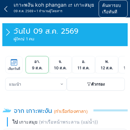
เกาะพงัน koh phangan
เกาะสมุย
ค้นหารอบ
09 ส.ค. 2569
1 จำนวนผู้โดยสาร
เรือทันที
วันไป
09 ส.ค. 2569
ผู้ใหญ่ 1 คน
อา.
จ.
อ.
พ.
พ
9 ส.ค.
10 ส.ค.
11 ส.ค.
12 ส.ค.
13 
เลือกวันที่
ตัวกรอง
จาก เกาะพะงัน
(ท่าเรือท้องศาลา)
ไป
เกาะสมุย
(ท่าเรือหน้าพระลาน (แม่น้ำ))