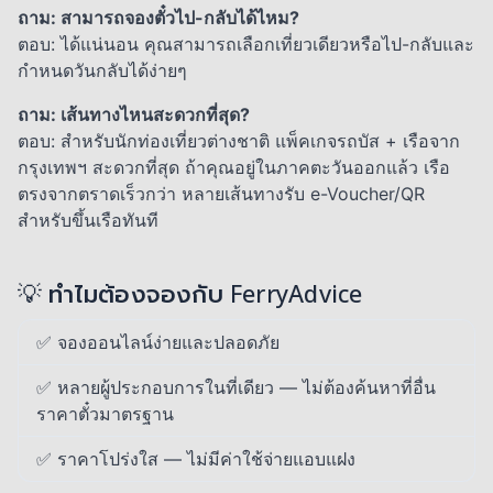
ถาม: สามารถจองตั๋วไป-กลับได้ไหม?
ตอบ: ได้แน่นอน คุณสามารถเลือกเที่ยวเดียวหรือไป-กลับและ
กำหนดวันกลับได้ง่ายๆ
ถาม: เส้นทางไหนสะดวกที่สุด?
ตอบ: สำหรับนักท่องเที่ยวต่างชาติ แพ็คเกจรถบัส + เรือจาก
กรุงเทพฯ สะดวกที่สุด ถ้าคุณอยู่ในภาคตะวันออกแล้ว เรือ
ตรงจากตราดเร็วกว่า หลายเส้นทางรับ e-Voucher/QR
สำหรับขึ้นเรือทันที
💡 ทำไมต้องจองกับ FerryAdvice
✅ จองออนไลน์ง่ายและปลอดภัย
✅ หลายผู้ประกอบการในที่เดียว — ไม่ต้องค้นหาที่อื่น
ราคาตั๋วมาตรฐาน
✅ ราคาโปร่งใส — ไม่มีค่าใช้จ่ายแอบแฝง