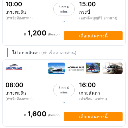
10:00
15:00
5 hrs 0
เกาะพะงัน
กระบี่
mins
(ท่าเรือท้องศาลา)
(ออฟฟิศบุญศิริ อ่าวนาง)
1,200
฿
/Person
เลือกเส้นทางนี้
ไป
เกาะลันตา
(ท่าเรือศาลาด่าน)
08:00
16:00
8 hrs 0
เกาะพะงัน
เกาะลันตา
mins
(ท่าเรือท้องศาลา)
(ท่าเรือศาลาด่าน)
1,600
฿
/Person
เลือกเส้นทางนี้