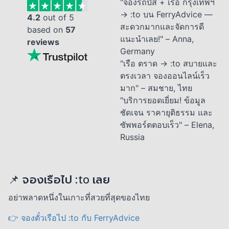
"จองรถบัส + เรือ กรุงเทพฯ
→ :to บน FerryAdvice —
4.2
out of 5
สะดวกมากและจัดการดี
based on
57
แนะนำเลย!" – Anna,
reviews
Germany
"เรือ ตราด → :to สบายและ
ตรงเวลา จองออนไลน์เร็ว
มาก" – สมชาย, ไทย
"บริการยอดเยี่ยม! ข้อมูล
ชัดเจน ราคายุติธรรม และ
ซัพพอร์ตตอบเร็ว" – Elena,
Russia
📌 จองเรือไป :to เลย
อย่าพลาดหนึ่งในเกาะที่สวยที่สุดของไทย
👉 จองตั๋วเรือไป :to กับ FerryAdvice