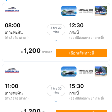
08:00
12:30
4 hrs 30
เกาะพะงัน
กระบี่
mins
(ท่าเรือท้องศาลา)
(ออฟฟิศลมพระยา กระบี่)
1,200
฿
/Person
เลือกเส้นทางนี้
11:00
15:30
4 hrs 30
เกาะพะงัน
กระบี่
mins
(ท่าเรือท้องศาลา)
(ออฟฟิศลมพระยา กระบี่)
1,200