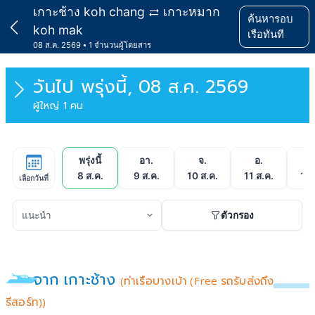
เกาะช้าง koh chang
เกาะหมาก
ค้นหารอบ
koh mak
เรือทันที
08 ส.ค. 2569
1 จำนวนผู้โดยสาร
วันไป
พรุ่งนี้, 08 ส.ค. 2569
ผู้ใหญ่ 1 คน
พรุ่งนี้
อา.
จ.
อ.
พ
8 ส.ค.
9 ส.ค.
10 ส.ค.
11 ส.ค.
12 
เลือกวันที่
ตัวกรอง
จาก เกาะช้าง
(ท่าเรือบางเบ้า (Free รถรับส่งถึง
รีสอร์ท))