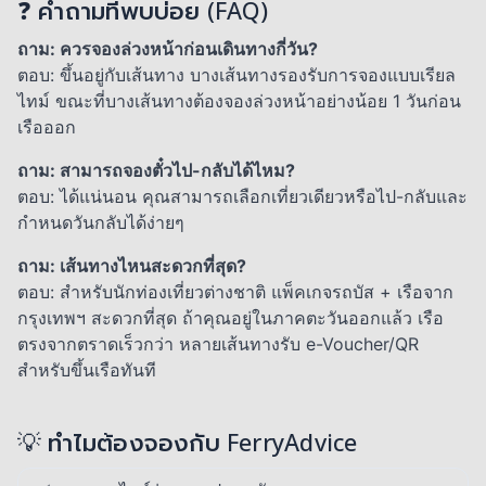
❓ คำถามที่พบบ่อย (FAQ)
ถาม: ควรจองล่วงหน้าก่อนเดินทางกี่วัน?
ตอบ: ขึ้นอยู่กับเส้นทาง บางเส้นทางรองรับการจองแบบเรียล
ไทม์ ขณะที่บางเส้นทางต้องจองล่วงหน้าอย่างน้อย 1 วันก่อน
เรือออก
ถาม: สามารถจองตั๋วไป-กลับได้ไหม?
ตอบ: ได้แน่นอน คุณสามารถเลือกเที่ยวเดียวหรือไป-กลับและ
กำหนดวันกลับได้ง่ายๆ
ถาม: เส้นทางไหนสะดวกที่สุด?
ตอบ: สำหรับนักท่องเที่ยวต่างชาติ แพ็คเกจรถบัส + เรือจาก
กรุงเทพฯ สะดวกที่สุด ถ้าคุณอยู่ในภาคตะวันออกแล้ว เรือ
ตรงจากตราดเร็วกว่า หลายเส้นทางรับ e-Voucher/QR
สำหรับขึ้นเรือทันที
💡 ทำไมต้องจองกับ FerryAdvice