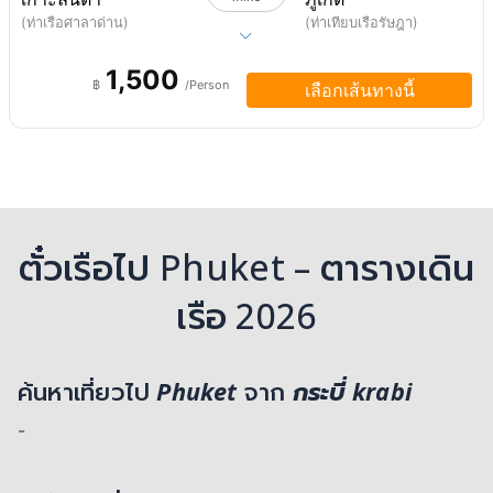
(ท่าเรือศาลาด่าน)
(ท่าเทียบเรือรัษฎา)
1,500
฿
/Person
เลือกเส้นทางนี้
ตั๋วเรือไป Phuket – ตารางเดิน
เรือ 2026
ค้นหาเที่ยวไป
Phuket
จาก
กระบี่ krabi
-