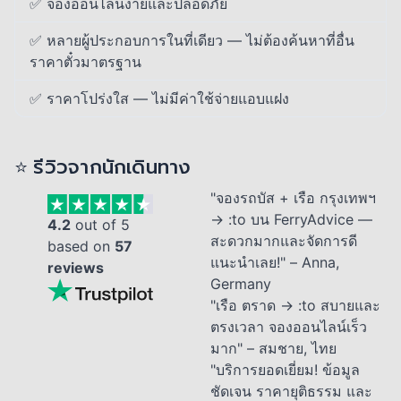
✅ จองออนไลน์ง่ายและปลอดภัย
✅ หลายผู้ประกอบการในที่เดียว — ไม่ต้องค้นหาที่อื่น
ราคาตั๋วมาตรฐาน
✅ ราคาโปร่งใส — ไม่มีค่าใช้จ่ายแอบแฝง
⭐ รีวิวจากนักเดินทาง
"จองรถบัส + เรือ กรุงเทพฯ
→ :to บน FerryAdvice —
4.2
out of 5
สะดวกมากและจัดการดี
based on
57
แนะนำเลย!" – Anna,
reviews
Germany
"เรือ ตราด → :to สบายและ
ตรงเวลา จองออนไลน์เร็ว
มาก" – สมชาย, ไทย
"บริการยอดเยี่ยม! ข้อมูล
ชัดเจน ราคายุติธรรม และ