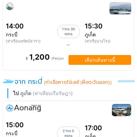
14:00
15:30
1 hrs 30
กระบี่
ภูเก็ต
mins
(ท่าเรือนพรัตน์ธารา)
(ท่าเรือบางโรง)
1,200
฿
/Person
เลือกเส้นทางนี้
จาก กระบี่
(ท่าเรือหาดไร่เลย์ (ฝั่งตะวันออก))
ไป
ภูเก็ต
(ท่าเทียบเรือรัษฎา)
15:00
17:00
2 hrs 0
กระบี่
ภูเก็ต
mins