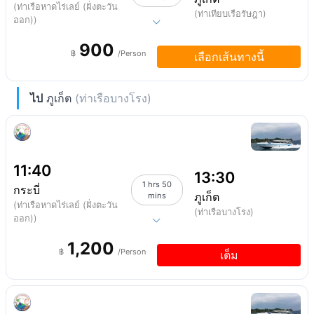
(ท่าเรือหาดไร่เลย์ (ฝั่งตะวัน
(ท่าเทียบเรือรัษฎา)
ออก))
900
฿
/Person
เลือกเส้นทางนี้
ไป
ภูเก็ต
(ท่าเรือบางโรง)
11:40
13:30
1 hrs 50
กระบี่
ภูเก็ต
mins
(ท่าเรือหาดไร่เลย์ (ฝั่งตะวัน
(ท่าเรือบางโรง)
ออก))
1,200
฿
/Person
เต็ม