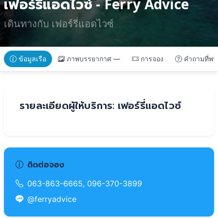
เฟอร์รี่แอดไวซ์ - Ferry Advice
เดินทางกับ เฟอร์รี่แอดไวซ์
ข้อมูลเรือ
ภาพบรรยากาศ —
การจอง
คำถามที่พบ
รายละเอียดผู้ให้บริการ: เฟอร์รี่แอดไวซ์
ติดต่อจอง
063-863-6665, 096-370-3899
@ferryadvice