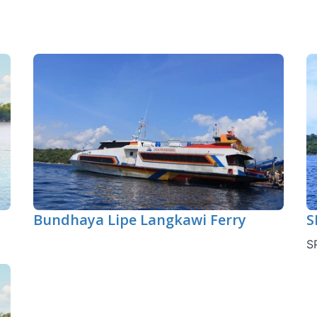
Bundhaya Lipe Langkawi Ferry
S
S