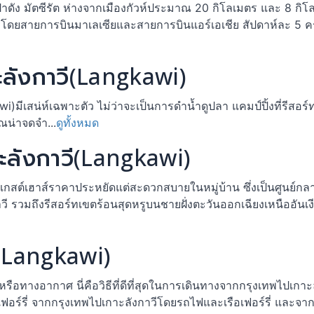
าดัง มัตซีรัต ห่างจากเมืองกัวห์ประมาณ 20 กิโลเมตร และ 8 กิโลเ
รโดยสายการบินมาเลเซียและสายการบินแอร์เอเชีย สัปดาห์ละ 5 ครั
ะลังกาวี(Langkawi)
ีเสน่ห์เฉพาะตัว ไม่ว่าจะเป็นการดำน้ำดูปลา แคมป์ปิ้งที่รีสอร์
ุณน่าจดจำ...
ดูทั้งหมด
ะลังกาวี(Langkawi)
เกสต์เฮาส์ราคาประหยัดแต่สะดวกสบายในหมู่บ้าน ซึ่งเป็นศูนย์ก
ี รวมถึงรีสอร์ทเขตร้อนสุดหรูบนชายฝั่งตะวันออกเฉียงเหนืออันเ
ี(Langkawi)
หรือทางอากาศ นี่คือวิธีที่ดีที่สุดในการเดินทางจากกรุงเทพไปเกาะ
ฟอร์รี่ จากกรุงเทพไปเกาะลังกาวีโดยรถไฟและเรือเฟอร์รี่ และจา