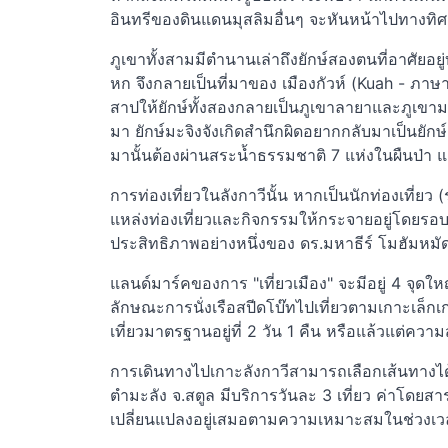
อินทรีของดินแดนมุสลิมอื่นๆ จะหันหน้าไปทางทิศตะ
ภูเขาทั้งสามมีตำนานเล่าถึงยักษ์สองตนที่อาศัยอย
หก จึงกลายเป็นที่มาของ เมืองกัวห์ (Kuah - ภาษา
สาปให้ยักษ์ทั้งสองกลายเป็นภูเขาลายาและภูเขามะ
มา ยักษ์มะจิงจังเกิดสำนึกผิดอยากกลับมาเป็นยักษ
มานั้นต้องผ่านสระน้ำธรรมชาติ 7 แห่งในผืนป่า แล
การท่องเที่ยวในลังกาวีนั้น หากเป็นนักท่องเที่ย
แหล่งท่องเที่ยวและกิจกรรมให้กระจายอยู่โดยรอบ เกา
ประสิทธิภาพอย่างหนึ่งของ ดร.มหาธีร์ โมฮัมหมัด 
แลนด์มาร์คของการ "เที่ยวเมือง" จะมีอยู่ 4 จุดใ
ลักษณะการนั่งเรือสปีดโบ๊ทไปเที่ยวตามเกาะเล็กเก
เที่ยวมาตรฐานอยู่ที่ 2 วัน 1 คืน หรือแล้วแต่ค
การเดินทางไปเกาะลังกาวีสามารถเลือกเส้นทางได้ต
ตำมะลัง จ.สตูล มีบริการวันละ 3 เที่ยว ค่าโดยสา
เปลี่ยนแปลงอยู่เสมอตามความเหมาะสมในช่วงเวล