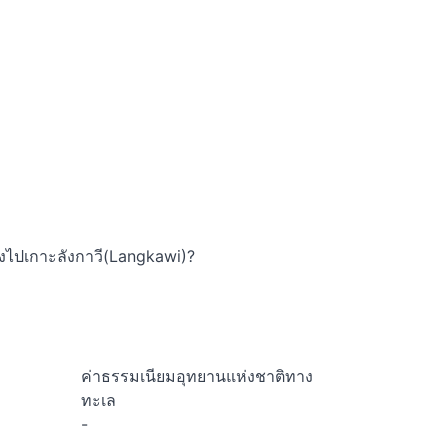
ทางไปเกาะลังกาวี(Langkawi)?
ค่าธรรมเนียมอุทยานแห่งชาติทาง
ทะเล
-