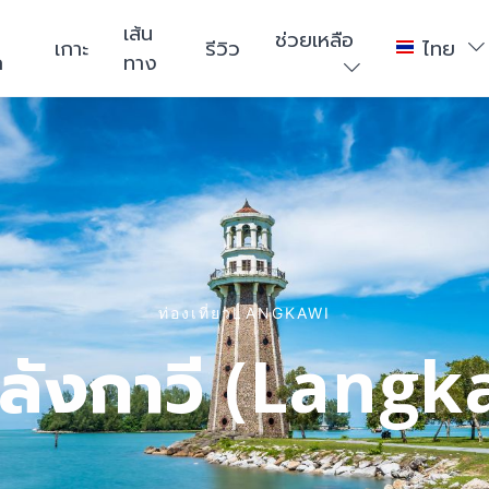
า
เส้น
ช่วยเหลือ
เกาะ
รีวิว
ไทย
ก
ทาง
ท่องเที่ยวLANGKAWI
ะลังกาวี (Langk