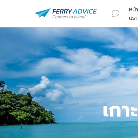
หน้
แร
เกา