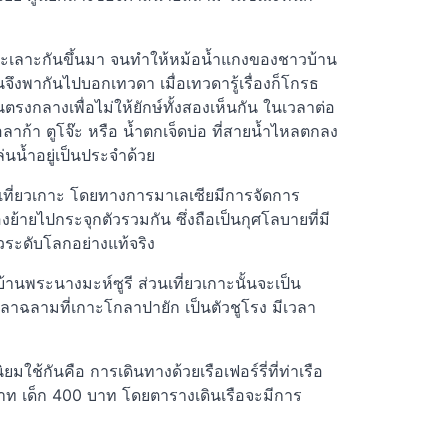
เกิดทะเลาะกันขึ้นมา จนทำให้หม้อน้ำแกงของชาวบ้าน
จึงพากันไปบอกเทวดา เมื่อเทวดารู้เรื่องก็โกรธ
รงกลางเพื่อไม่ให้ยักษ์ทั้งสองเห็นกัน ในเวลาต่อ
ลาก้า ตูโจ๊ะ หรือ น้ำตกเจ็ดบ่อ ที่สายน้ำไหลตกลง
่นน้ำอยู่เป็นประจำด้วย
และเที่ยวเกาะ โดยทางการมาเลเซียมีการจัดการ
องย้ายไปกระจุกตัวรวมกัน ซึ่งถือเป็นกุศโลบายที่มี
ยวระดับโลกอย่างแท้จริง
้านพระนางมะห์ซูรี ส่วนเที่ยวเกาะนั้นจะเป็น
รปลาฉลามที่เกาะโกลาปายัก เป็นตัวชูโรง มีเวลา
้กันคือ การเดินทางด้วยเรือเฟอร์รี่ที่ท่าเรือ
0 บาท เด็ก 400 บาท โดยตารางเดินเรือจะมีการ