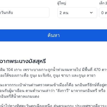
ผู้ใหญ่
เด็ก
ค้นหา
ป จากพระนางมัสสุหรี
ดิม 104 เกาะ เพราะบางเกาะถูกน้ำท่วมจมหายไป มีพื้นที่ 470 ตาร
งใต้ของเกาะคือ กูนุง มะจิงจัง, กูนุง ซาบา และกูนุง ลายา
ด้ขณะลากกระเป๋าผ่านด่านตรวจคนเข้าเมืองก็คือ นกอินทรียักษ์ที่อยู่
ต้อนรับผู้มาเยือน ตามตำนานเล่าว่า "ลังกาวี" มาจากนกอินทรี หรื
 นกอินทรีสีน้ำตาลแกมแดง
ี้หันหน้าไปทางทิศตะวันตกเฉียงเหนือ สู่นครเมกกะ ประเทศซาอุดีอ