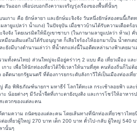
วันออก เพื่อบ่งบอกถึงความเจริญรุ่งเรืองของพื้นที่นั้นๆ
ู่บนเกาะ คือ ยักษ์ลายา และยักษ์มะจิงจัง วันหนึ่งยักษ์สองตนนี้
มลายูแปลว่า น้ำแกง) ในปัจจุบัน เมื่อชาวบ้านได้รับความเดือดร้อน
จิงจัง โดยเนรมิตให้มีภูเขาซาบา (ในภาษามลายูแปลว่า ห้าม) คั่นต
์เหมือนเดิมแต่ไม่ได้รับอนุญาต ก็เสียใจร้องไห้ออกมาเป็น น้ำตกเตอ
ะยังมีบางตำนานเล่าว่า ที่น้ำตกแห่งนี้ในอดีตเหล่านางฟ้าเคยมาเล
ว (รวมทั้งคนไทย) ส่วนใหญ่จะมีอยู่คร่าวๆ 2 แบบ คือ เที่ยวเมือง 
ะ เพื่อให้นักท่องเที่ยวได้ใช้เวลาให้นานที่สุด คนท้องถิ่นก็ไม่ต้
อดีตนายกรัฐมนตรี ที่ต้องการยกระดับลังกาวีให้เป็นเมืองท่องเที่
หญ่ คือ พิพิธภัณฑ์นายกฯ มหาธีร์ โลกใต้ทะเล กระเช้าลอยฟ้า และบ
าะ น้อยต่างๆ มีวังน้ำจืดที่เกาะดายังบุงติง และการโชว์ให้อาหา
วามสะดวกของแต่ละคน
ามความ ถนัดของแต่ละคน โดยเส้นทางที่นักท่องเที่ยวชาวไทยนิยมใช
รต่อเที่ยวผู้ใหญ่ 270 บาท เด็ก 200 บาท ตั๋วไป-กลับ ผู้ใหญ่ 54
านั้นๆ