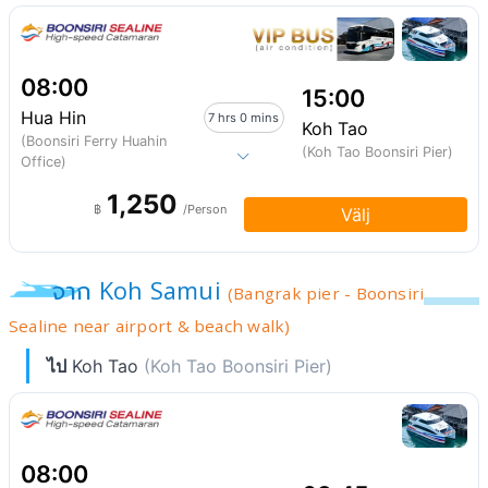
08:00
15:00
Hua Hin
7 hrs 0 mins
Koh Tao
(Boonsiri Ferry Huahin
(Koh Tao Boonsiri Pier)
Office)
1,250
฿
/Person
Välj
จาก Koh Samui
(Bangrak pier - Boonsiri
Sealine near airport & beach walk)
ไป
Koh Tao
(Koh Tao Boonsiri Pier)
08:00