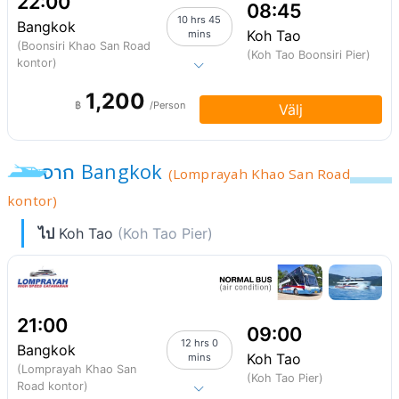
22:00
08:45
10 hrs 45
Bangkok
Koh Tao
mins
(Boonsiri Khao San Road
(Koh Tao Boonsiri Pier)
kontor)
1,200
฿
/Person
Välj
จาก Bangkok
(Lomprayah Khao San Road
kontor)
ไป
Koh Tao
(Koh Tao Pier)
21:00
09:00
12 hrs 0
Bangkok
Koh Tao
mins
(Lomprayah Khao San
(Koh Tao Pier)
Road kontor)