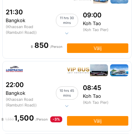
21:30
09:00
11 hrs 30
Bangkok
Koh Tao
mins
(Khaosan Road
(Koh Tao Pier)
(Rambutri Road))
850
฿
/Person
Välj
22:00
08:45
10 hrs 45
Bangkok
Koh Tao
mins
(Khaosan Road
(Koh Tao Pier)
(Rambutri Road))
1,500
1,550
-3%
฿
/Person
Välj