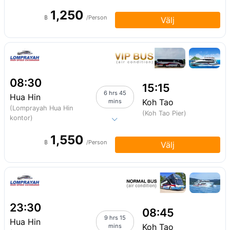
1,250
฿
/Person
Välj
08:30
15:15
6 hrs 45
Hua Hin
Koh Tao
mins
(Lomprayah Hua Hin
(Koh Tao Pier)
kontor)
1,550
฿
/Person
Välj
23:30
08:45
9 hrs 15
Hua Hin
Koh Tao
mins