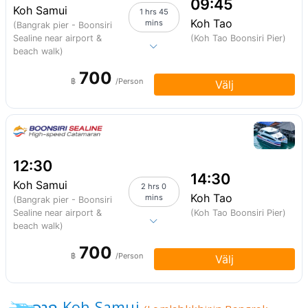
09:45
Koh Samui
1 hrs 45
Koh Tao
mins
(Bangrak pier - Boonsiri
Sealine near airport &
(Koh Tao Boonsiri Pier)
beach walk)
700
฿
/Person
Välj
12:30
14:30
Koh Samui
2 hrs 0
Koh Tao
mins
(Bangrak pier - Boonsiri
Sealine near airport &
(Koh Tao Boonsiri Pier)
beach walk)
700
฿
/Person
Välj
จาก Koh Samui