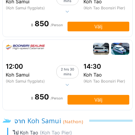
Koh Samui
Koh Tao
mins
(Koh Samui flygplats)
(Koh Tao Boonsiri Pier)
850
฿
/Person
Välj
12:00
14:30
2 hrs 30
Koh Samui
Koh Tao
mins
(Koh Samui flygplats)
(Koh Tao Boonsiri Pier)
850
฿
/Person
Välj
จาก Koh Samui
(Nathon)
ไป
Koh Tao
(Koh Tao Pier)