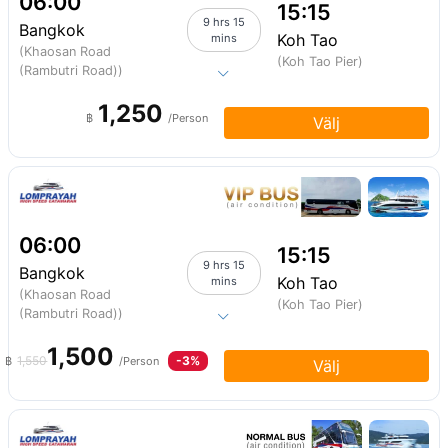
06:00
15:15
9 hrs 15
Bangkok
Koh Tao
mins
(Khaosan Road
(Koh Tao Pier)
(Rambutri Road))
1,250
฿
/Person
Välj
06:00
15:15
9 hrs 15
Bangkok
Koh Tao
mins
(Khaosan Road
(Koh Tao Pier)
(Rambutri Road))
1,500
1,550
-3%
฿
/Person
Välj