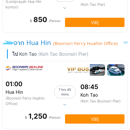
(Lomprayah Hua Hin
(Koh Tao Pier)
kontor)
850
฿
/Person
Välj
จาก Hua Hin
(Boonsiri Ferry Huahin Office)
ไป
Koh Tao
(Koh Tao Boonsiri Pier)
01:00
08:45
7 hrs 45
Hua Hin
Koh Tao
mins
(Boonsiri Ferry Huahin
(Koh Tao Boonsiri Pier)
Office)
1,250
฿
/Person
Välj