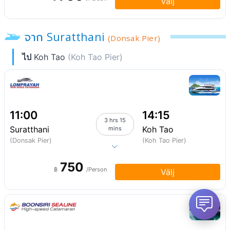
Välj
จาก Suratthani
(Donsak Pier)
ไป
Koh Tao
(Koh Tao Pier)
11:00
14:15
3 hrs 15
Suratthani
Koh Tao
mins
(Donsak Pier)
(Koh Tao Pier)
750
฿
/Person
Välj