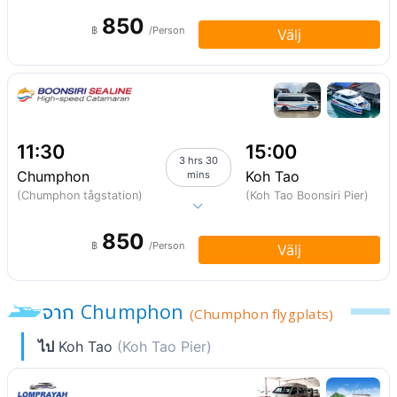
850
฿
/Person
Välj
11:30
15:00
3 hrs 30
Chumphon
Koh Tao
mins
(Chumphon tågstation)
(Koh Tao Boonsiri Pier)
850
฿
/Person
Välj
จาก Chumphon
(Chumphon flygplats)
ไป
Koh Tao
(Koh Tao Pier)