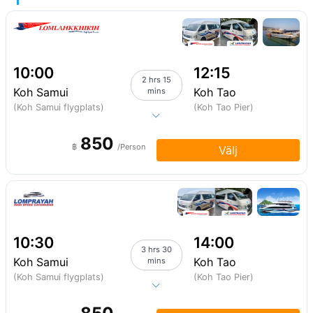
10:00
12:15
2 hrs 15
Koh Samui
Koh Tao
mins
(Koh Samui flygplats)
(Koh Tao Pier)
850
฿
/Person
Välj
10:30
14:00
3 hrs 30
Koh Samui
Koh Tao
mins
(Koh Samui flygplats)
(Koh Tao Pier)