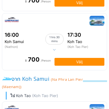
700
฿
/Person
Välj
16:00
17:30
1 hrs 30
Koh Samui
Koh Tao
mins
(Nathon)
(Koh Tao Pier)
700
฿
/Person
Välj
จาก Koh Samui
(Na Phra Lan Pier
(Maenam))
ไป
Koh Tao
(Koh Tao Pier)