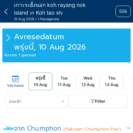
เกาะระยั้งนอก koh rayang nok
Sök
island
Koh tao slv
10 Aug 2026
1 Passagerare
Avresedatum
พรุ่งนี้, 10 Aug 2026
Vuxen 1 person
พรุ่งนี้
Tue
Wed
Thu
10 Aug
11 Aug
12 Aug
13 Aug
1
Välj Datum
Filter
จาก Chumphon
(Paknam Chumphon Pier)