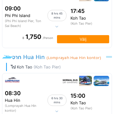
09:00
17:45
8 hrs 45
Phi Phi Island
Koh Tao
mins
(Phi Phi Island Pier, Ton
(Koh Tao Pier)
Sai Beach)
1,750
฿
/Person
Välj
จาก Hua Hin
(Lomprayah Hua Hin kontor)
ไป
Koh Tao
(Koh Tao Pier)
08:30
15:00
6 hrs 30
Hua Hin
Koh Tao
mins
(Lomprayah Hua Hin
(Koh Tao Pier)
kontor)