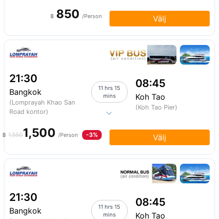
850
฿
/Person
Välj
21:30
08:45
11 hrs 15
Bangkok
Koh Tao
mins
(Lomprayah Khao San
(Koh Tao Pier)
Road kontor)
1,500
1,550
-3%
฿
/Person
Välj
21:30
08:45
11 hrs 15
Bangkok
Koh Tao
mins