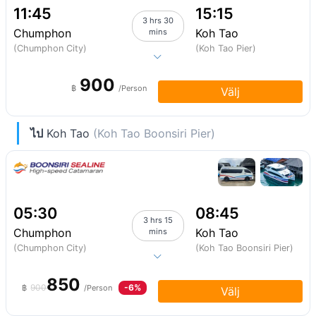
11:45
15:15
3 hrs 30
Chumphon
Koh Tao
mins
(Chumphon City)
(Koh Tao Pier)
900
฿
/Person
Välj
ไป
Koh Tao
(Koh Tao Boonsiri Pier)
05:30
08:45
3 hrs 15
Chumphon
Koh Tao
mins
(Chumphon City)
(Koh Tao Boonsiri Pier)
850
900
-6%
฿
/Person
Välj