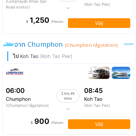
(Lomprayah Khao San
(Koh Tao Pier)
Road kontor)
1,250
฿
/Person
Välj
จาก Chumphon
(Chumphon tågstation)
ไป
Koh Tao
(Koh Tao Pier)
06:00
08:45
2 hrs 45
Chumphon
Koh Tao
mins
(Chumphon tågstation)
(Koh Tao Pier)
900
฿
/Person
Välj