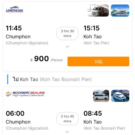
11:45
15:15
3 hrs 30
Chumphon
Koh Tao
mins
(Chumphon tågstation)
(Koh Tao Pier)
900
฿
/Person
Välj
ไป
Koh Tao
(Koh Tao Boonsiri Pier)
06:00
08:45
2 hrs 45
Chumphon
Koh Tao
mins
(Chumphon tågstation)
(Koh Tao Boonsiri Pier)