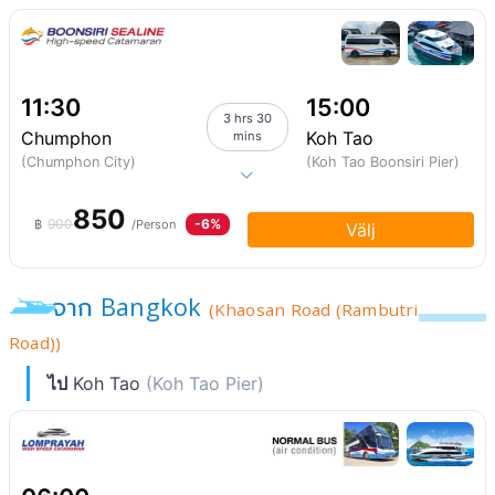
11:30
15:00
3 hrs 30
Chumphon
Koh Tao
mins
(Chumphon City)
(Koh Tao Boonsiri Pier)
850
900
-6%
฿
/Person
Välj
จาก Bangkok
(Khaosan Road (Rambutri
Road))
ไป
Koh Tao
(Koh Tao Pier)