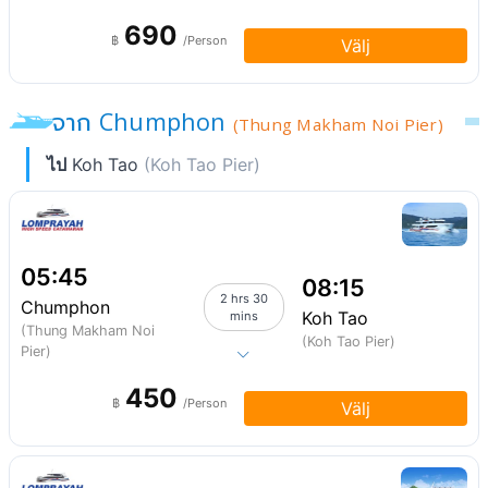
690
฿
/Person
Välj
จาก Chumphon
(Thung Makham Noi Pier)
ไป
Koh Tao
(Koh Tao Pier)
05:45
08:15
2 hrs 30
Chumphon
Koh Tao
mins
(Thung Makham Noi
(Koh Tao Pier)
Pier)
450
฿
/Person
Välj