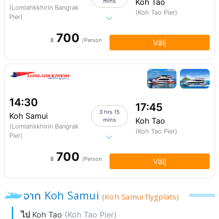
Koh Tao
mins
(Lomlahkkhirin Bangrak
(Koh Tao Pier)
Pier)
700
฿
/Person
Välj
14:30
17:45
3 hrs 15
Koh Samui
Koh Tao
mins
(Lomlahkkhirin Bangrak
(Koh Tao Pier)
Pier)
700
฿
/Person
Välj
จาก Koh Samui
(Koh Samui flygplats)
ไป
Koh Tao
(Koh Tao Pier)