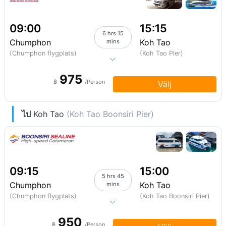
09:00
15:15
6 hrs 15
Chumphon
Koh Tao
mins
(Chumphon flygplats)
(Koh Tao Pier)
975
฿
/Person
Välj
ไป
Koh Tao
(Koh Tao Boonsiri Pier)
09:15
15:00
5 hrs 45
Chumphon
Koh Tao
mins
(Chumphon flygplats)
(Koh Tao Boonsiri Pier)
950
฿
/Person