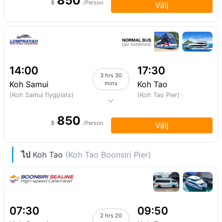
850
฿
/Person
Välj
14:00
17:30
3 hrs 30
Koh Samui
Koh Tao
mins
(Koh Samui flygplats)
(Koh Tao Pier)
850
฿
/Person
Välj
ไป
Koh Tao
(Koh Tao Boonsiri Pier)
07:30
09:50
2 hrs 20