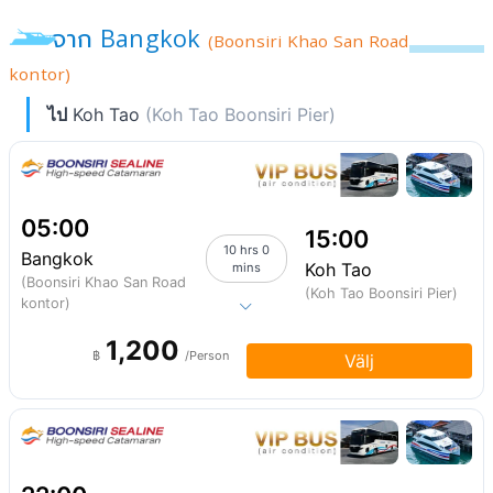
จาก Bangkok
(Boonsiri Khao San Road
kontor)
ไป
Koh Tao
(Koh Tao Boonsiri Pier)
05:00
15:00
10 hrs 0
Bangkok
Koh Tao
mins
(Boonsiri Khao San Road
(Koh Tao Boonsiri Pier)
kontor)
1,200
฿
/Person
Välj