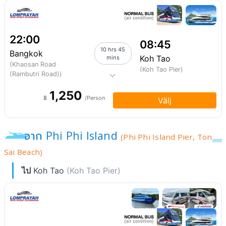
22:00
08:45
10 hrs 45
Bangkok
Koh Tao
mins
(Khaosan Road
(Koh Tao Pier)
(Rambutri Road))
1,250
฿
/Person
Välj
จาก Phi Phi Island
(Phi Phi Island Pier, Ton
Sai Beach)
ไป
Koh Tao
(Koh Tao Pier)