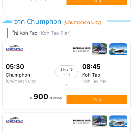
Välj
จาก Chumphon
(Chumphon City)
ไป
Koh Tao
(Koh Tao Pier)
05:30
08:45
3 hrs 15
Chumphon
Koh Tao
mins
(Chumphon City)
(Koh Tao Pier)
900
฿
/Person
Välj