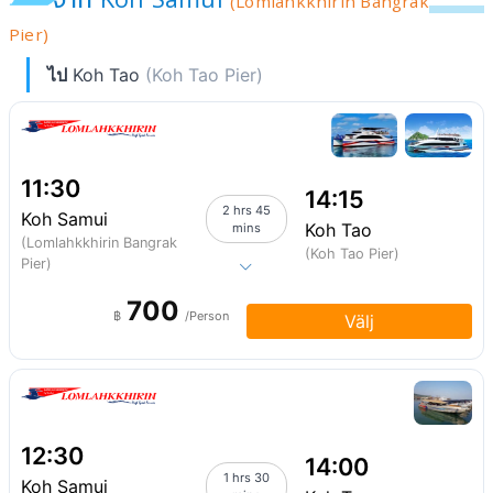
(Lomlahkkhirin Bangrak
Pier)
ไป
Koh Tao
(Koh Tao Pier)
11:30
14:15
2 hrs 45
Koh Samui
Koh Tao
mins
(Lomlahkkhirin Bangrak
(Koh Tao Pier)
Pier)
700
฿
/Person
Välj
12:30
14:00
1 hrs 30
Koh Samui