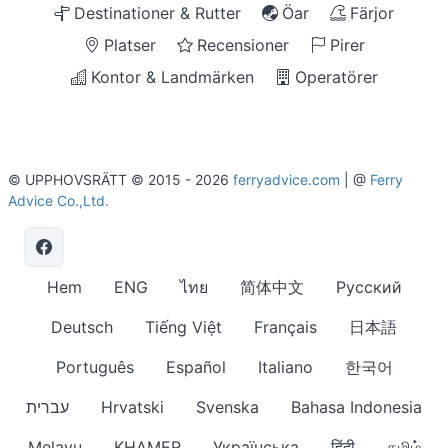
Destinationer & Rutter
Öar
Färjor
Platser
Recensioner
Pirer
Kontor & Landmärken
Operatörer
© UPPHOVSRÄTT © 2015 - 2026
ferryadvice.com
| @
Ferry
Advice Co.,Ltd.
Hem
ENG
ไทย
简体中文
Русский
Deutsch
Tiếng Việt
Français
日本語
Português
Español
Italiano
한국어
עברית
Hrvatski
Svenska
Bahasa Indonesia
Melayu
KHAMER
Українська
हिंदी
தமிழ்