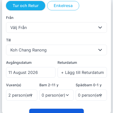
Tur och Retur
Enkelresa
Från
Välj Från
Till
Koh Chang Ranong
Avgångsdatum
Returdatum
Vuxen(a)
Barn
2–11 y
Spädbarn
0-1 y