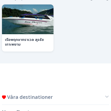
เรือพฤกษาทราเวล สุรธัช
เกาะพยาม
Våra destinationer