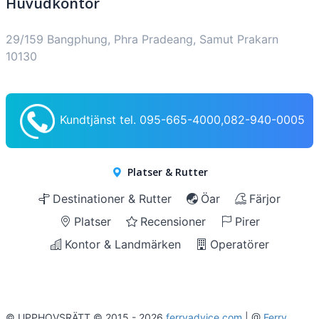
Huvudkontor
29/159 Bangphung, Phra Pradeang, Samut Prakarn
10130
Kundtjänst tel. 095-665-4000,082-940-0005
Platser & Rutter
Destinationer & Rutter
Öar
Färjor
Platser
Recensioner
Pirer
Kontor & Landmärken
Operatörer
© UPPHOVSRÄTT © 2015 - 2026
ferryadvice.com
| @
Ferry