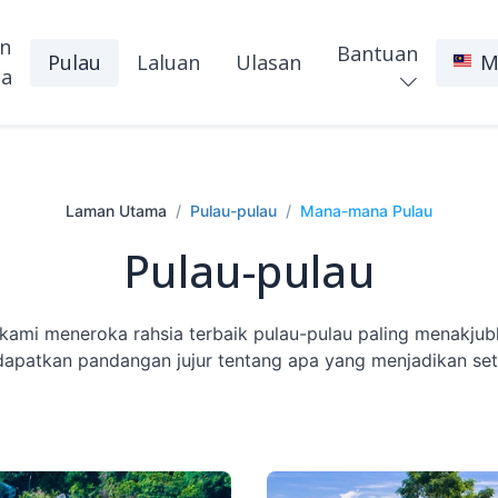
n
Bantuan
Pulau
Laluan
Ulasan
M
a
Laman Utama
Pulau-pulau
Mana-mana Pulau
Pulau-pulau
ami meneroka rahsia terbaik pulau-pulau paling menakjubk
apatkan pandangan jujur tentang apa yang menjadikan seti