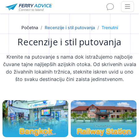
Početna
Recenzije i stil putovanja
Trenutni
Recenzije i stil putovanja
Krenite na putovanje s nama dok istražujemo najbolje
čuvane tajne najljepših azijskih otoka. Od skrivenih uvala
do živahnih lokalnih tržnica, steknite iskren uvid u ono
što svaku destinaciju čini zaista jedinstvenom.