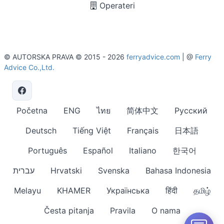
Operateri
© AUTORSKA PRAVA © 2015 - 2026
ferryadvice.com
| @
Ferry
Advice Co.,Ltd.
Početna
ENG
ไทย
简体中文
Русский
Deutsch
Tiếng Việt
Français
日本語
Português
Español
Italiano
한국어
עברית
Hrvatski
Svenska
Bahasa Indonesia
Melayu
KHAMER
Українська
हिंदी
தமிழ்
Česta pitanja
Pravila
O nama