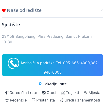
Naše odredište
Sjedište
29/159 Bangphung, Phra Pradeang, Samut Prakarn
10130
Korisnička podrška Tel. 095-665-4000,082-
940-0005
Lokacije i rute
Odredišta i rute
Otoci
Trajekti
Mjesta
Recenzije
Pristaništa
Uredi i znamenitosti