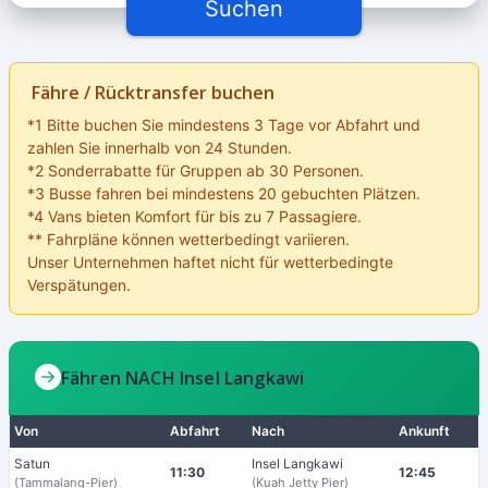
Suchen
Fähre / Rücktransfer buchen
*1 Bitte buchen Sie mindestens 3 Tage vor Abfahrt und
zahlen Sie innerhalb von 24 Stunden.
*2 Sonderrabatte für Gruppen ab 30 Personen.
*3 Busse fahren bei mindestens 20 gebuchten Plätzen.
*4 Vans bieten Komfort für bis zu 7 Passagiere.
** Fahrpläne können wetterbedingt variieren.
Unser Unternehmen haftet nicht für wetterbedingte
Verspätungen.
Fähren NACH Insel Langkawi
Von
Abfahrt
Nach
Ankunft
Satun
Insel Langkawi
11:30
12:45
(Tammalang-Pier)
(Kuah Jetty Pier)