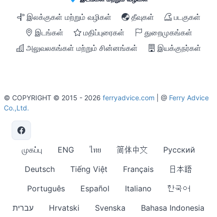
இலக்குகள் மற்றும் வழிகள்
தீவுகள்
படகுகள்
இடங்கள்
மதிப்புரைகள்
துறைமுகங்கள்
அலுவலகங்கள் மற்றும் சின்னங்கள்
இயக்குநர்கள்
© COPYRIGHT © 2015 - 2026
ferryadvice.com
| @
Ferry Advice
Co.,Ltd.
முகப்பு
ENG
ไทย
简体中文
Русский
Deutsch
Tiếng Việt
Français
日本語
Português
Español
Italiano
한국어
עברית
Hrvatski
Svenska
Bahasa Indonesia